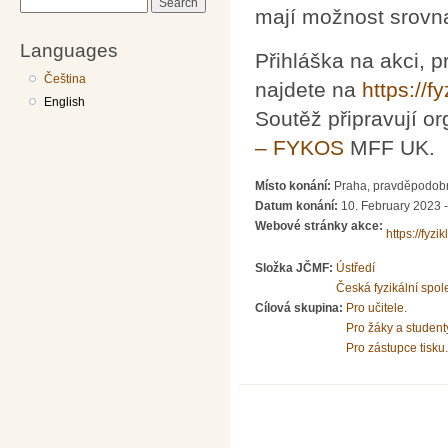
Search
mají možnost srovna
Languages
Přihláška na akci, p
Čeština
najdete na
https://fy
English
Soutěž připravují or
– FYKOS
MFF UK.
Místo konání:
Praha, pravděpodob
Datum konání:
10. February 2023 
Webové stránky akce:
https://fyzik
Složka JČMF:
Ústředí
Česká fyzikální spol
Cílová skupina:
Pro učitele.
Pro žáky a student
Pro zástupce tisku.