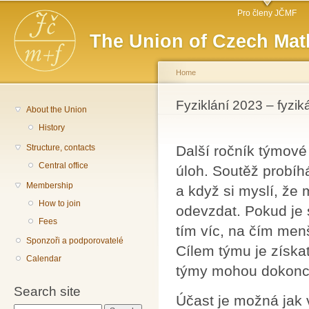
Main menu
Sk
Pro členy JČMF
ma
The Union of Czech Mat
co
Home
You are here
Fyziklání 2023 – fyzik
About the Union
History
Structure, contacts
Další ročník týmové
Central office
úloh. Soutěž probíh
Membership
a když si myslí, že 
How to join
odevzdat. Pokud je 
Fees
tím víc, na čím menš
Sponzoři a podporovatelé
Cílem týmu je získa
Calendar
týmy mohou dokonce
Search site
Účast je možná jak v