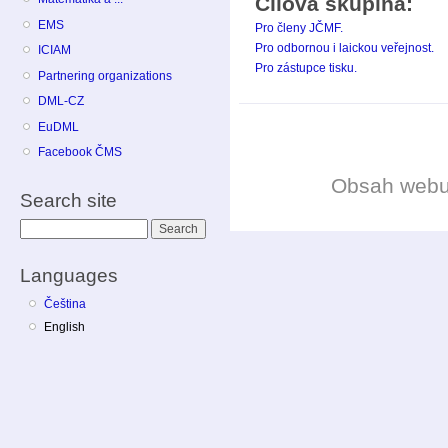
Cílová skupina:
EMS
Pro členy JČMF.
Pro odbornou i laickou veřejnost.
ICIAM
Pro zástupce tisku.
Partnering organizations
DML-CZ
EuDML
Facebook ČMS
Obsah web
Search site
Search
Languages
Čeština
English