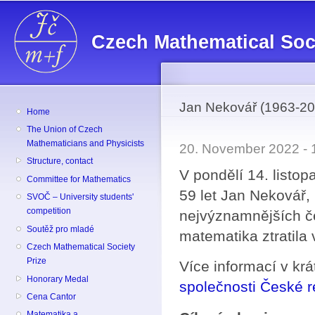
Sk
ma
Czech Mathematical Soc
co
Jan Nekovář (1963-20
Home
The Union of Czech
Mathematicians and Physicists
20. November 2022 -
Structure, contact
V pondělí 14. listo
Committee for Mathematics
59 let Jan Nekovář,
SVOČ – University students'
competition
nejvýznamnějších č
Soutěž pro mladé
matematika ztratila
Czech Mathematical Society
Prize
Více informací v k
Honorary Medal
společnosti České r
Cena Cantor
Matematika a ...