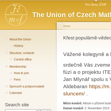
Main menu
Sk
Pro členy JČMF
ma
The Union of Czech Mat
co
Home
You are here
Křest populárně-věde
About the Union
History
Structure, contacts
Vážené kolegyně a 
Central office
srdečně Vás zveme 
Membership
fúzi a o projektu I
How to join
Jan Mlynář spolu s 
Fees
Aldebaran
https://
Sponzoři a podporovatelé
sluncem/
.
Calendar
Místo konání:
Atrium v přízemí bu
Search site
Datum konání:
3. November 2023 -