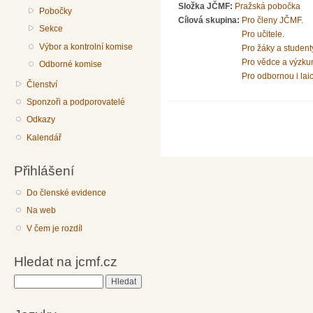
Složka JČMF:
Pražská pobočka
Pobočky
Cílová skupina:
Pro členy JČMF.
Sekce
Pro učitele.
Výbor a kontrolní komise
Pro žáky a student
Pro vědce a výzku
Odborné komise
Pro odbornou i lai
Členství
Sponzoři a podporovatelé
Odkazy
Kalendář
Přihlášení
Do členské evidence
Na web
V čem je rozdíl
Hledat na jcmf.cz
Hledat