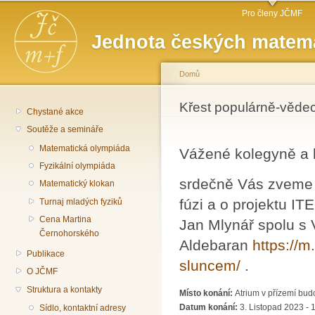
Hlavní menu
Př
Pro členy JČMF
hl
Jednota českých matema
o
Domů
Jste zde
Křest populárně-věde
Chystané akce
Soutěže a semináře
Matematická olympiáda
Vážené kolegyně a 
Fyzikální olympiáda
srdečně Vás zveme 
Matematický klokan
fúzi a o projektu I
Turnaj mladých fyziků
Cena Martina
Jan Mlynář spolu s 
Černohorského
Aldebaran
https://
Publikace
sluncem/
.
O JČMF
Struktura a kontakty
Místo konání:
Atrium v přízemí bu
Datum konání:
3. Listopad 2023 - 
Sídlo, kontaktní adresy