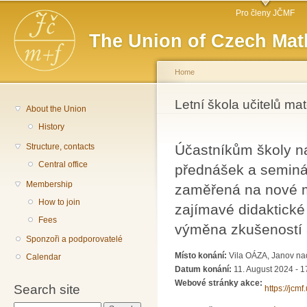
Main menu
Sk
Pro členy JČMF
ma
The Union of Czech Mat
co
Home
You are here
Letní škola učitelů ma
About the Union
History
Structure, contacts
Účastníkům školy n
Central office
přednášek a seminá
Membership
zaměřená na nové m
How to join
zajímavé didaktické
Fees
výměna zkušeností 
Sponzoři a podporovatelé
Místo konání:
Vila OÁZA, Janov na
Calendar
Datum konání:
11. August 2024 - 1
Webové stránky akce:
Search site
https://jcm