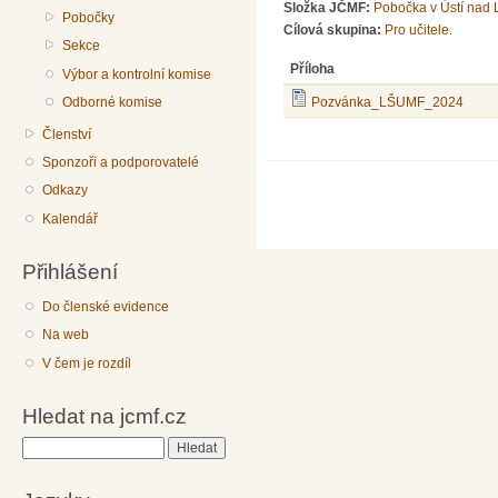
Složka JČMF:
Pobočka v Ústí nad
Pobočky
Cílová skupina:
Pro učitele.
Sekce
Příloha
Výbor a kontrolní komise
Odborné komise
Pozvánka_LŠUMF_2024
Členství
Sponzoři a podporovatelé
Odkazy
Kalendář
Přihlášení
Do členské evidence
Na web
V čem je rozdíl
Hledat na jcmf.cz
Hledat