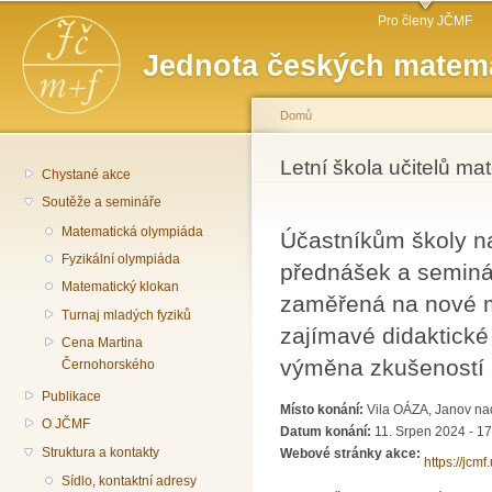
Hlavní menu
Př
Pro členy JČMF
hl
Jednota českých matema
o
Domů
Jste zde
Letní škola učitelů ma
Chystané akce
Soutěže a semináře
Matematická olympiáda
Účastníkům školy n
Fyzikální olympiáda
přednášek a seminá
Matematický klokan
zaměřená na nové m
Turnaj mladých fyziků
zajímavé didaktické
Cena Martina
výměna zkušeností 
Černohorského
Publikace
Místo konání:
Vila OÁZA, Janov na
O JČMF
Datum konání:
11. Srpen 2024 - 1
Struktura a kontakty
Webové stránky akce:
https://jcm
Sídlo, kontaktní adresy