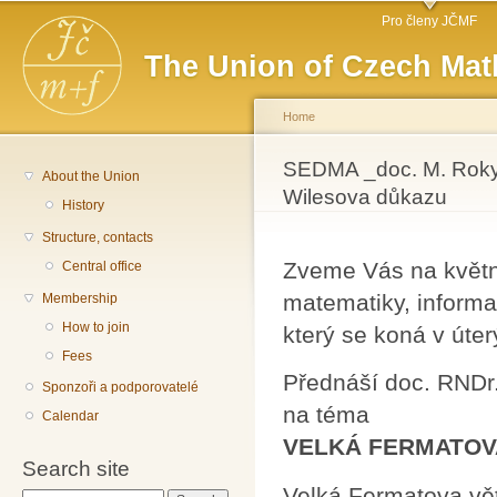
Main menu
Sk
Pro členy JČMF
ma
The Union of Czech Mat
co
Home
You are here
SEDMA _doc. M. Rokyt
About the Union
Wilesova důkazu
History
Structure, contacts
Zveme Vás na květn
Central office
matematiky, informa
Membership
How to join
který se koná v úter
Fees
Přednáší doc. RNDr
Sponzoři a podporovatelé
na téma
Calendar
VELKÁ FERMATOVA 
Search site
Velká Fermatova vět