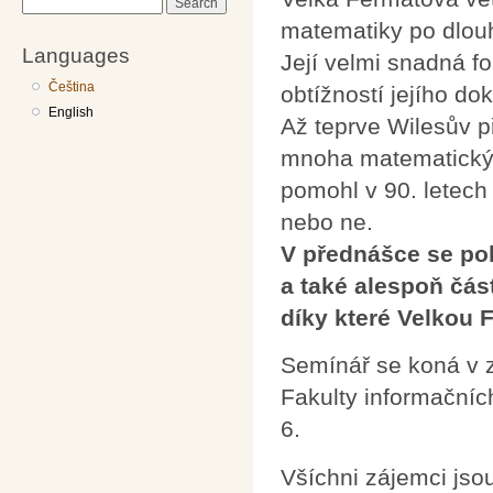
Search
matematiky po dlouh
Languages
Její velmi snadná f
Čeština
obtížností jejího do
English
Až teprve Wilesův př
mnoha matematickýc
pomohl v 90. letech 
nebo ne.
V přednášce se pok
a také alespoň čás
díky které Velkou 
Semínář se koná v 
Fakulty informačníc
6.
Všíchni zájemci jsou