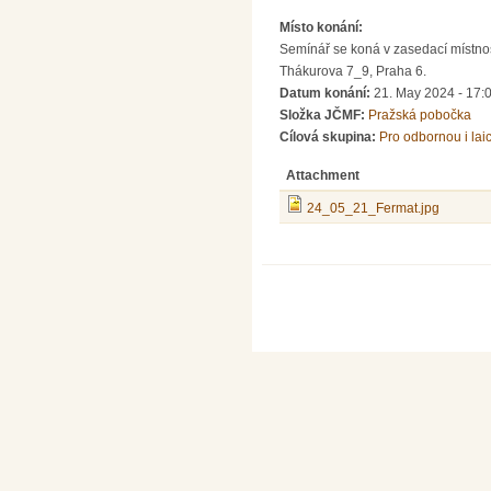
Místo konání:
Semínář se koná v zasedací místnos
Thákurova 7_9, Praha 6.
Datum konání:
21. May 2024 - 17:
Složka JČMF:
Pražská pobočka
Cílová skupina:
Pro odbornou i lai
Attachment
24_05_21_Fermat.jpg