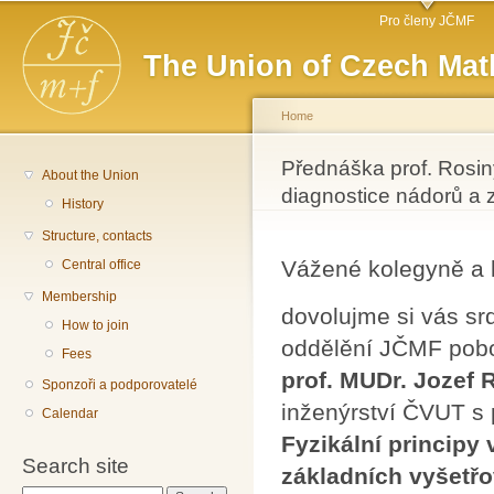
Main menu
Sk
Pro členy JČMF
ma
The Union of Czech Mat
co
Home
You are here
Přednáška prof. Rosiny
About the Union
diagnostice nádorů a 
History
Structure, contacts
Vážené kolegyně a 
Central office
Membership
dovolujme si vás sr
How to join
oddělění JČMF pobo
Fees
prof. MUDr. Jozef 
Sponzoři a podporovatelé
inženýrství ČVUT s
Calendar
Fyzikální principy
Search site
základních vyšetř