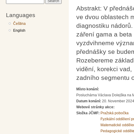
Search
Abstrakt: V přednáš
Languages
ve dvou oblastech m
Čeština
diagnostiku nádorů
English
záření gama a beta 
vyzdvihneme význam
přednášky se budeme
Rozebereme základní
vidění, korekci vad,
zadního segmentu 
Místo konání:
Posluchárna Václava Dolejška na Mat
Datum konání:
20. November 2024
Webové stránky akce:
Složka JČMF:
Pražská pobočka
Fyzikální oddělení 
Matematické odděle
Pedagogické odděle