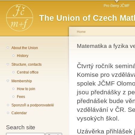
Main menu
Sk
Pro členy JČMF
ma
The Union of Czech Mat
co
Home
You are here
Matematika a fyzika v
About the Union
History
Structure, contacts
Čtvrtý ročník semin
Central office
Komise pro vzděláv
Membership
spolek JČMF Olomo
How to join
jsou přednášky z pe
Fees
přednášek bude věn
Sponzoři a podporovatelé
vzdělávání v ČR. Se
Calendar
vysokých škol.
Search site
Uzávěrka přihlášek 