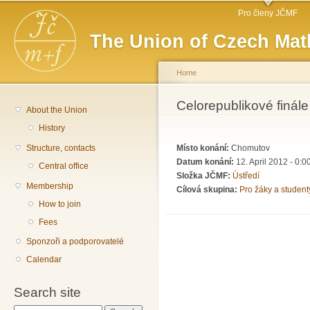
Main menu
Sk
Pro členy JČMF
ma
The Union of Czech Mat
co
Home
You are here
Celorepublikové finále
About the Union
History
Structure, contacts
Místo konání:
Chomutov
Datum konání:
12. April 2012 - 0:0
Central office
Složka JČMF:
Ústředí
Membership
Cílová skupina:
Pro žáky a student
How to join
Fees
Sponzoři a podporovatelé
Calendar
Search site