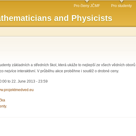
Skip to
Pro členy JČMF
Pro studenty
main
thematicians and Physicists
content
udenty základních a středních škol, která ukáže to nejlepší ze všech vědních oborů
co nejvíce interaktivní. V průběhu akce proběhne i soutěž o drobné ceny.
0:00
to
22. June 2013 - 23:59
www.projektmedved.eu
čka
enty.