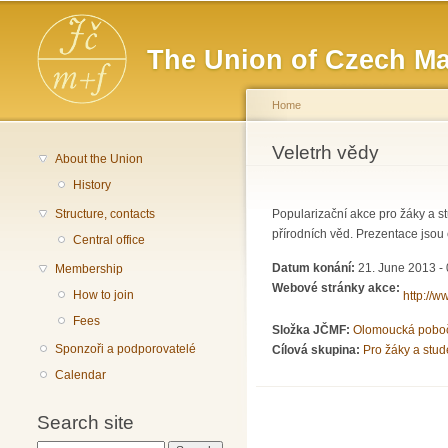
Main menu
The Union of Czech Ma
Home
You are here
Veletrh vědy
About the Union
History
Structure, contacts
Popularizační akce pro žáky a st
přírodních věd. Prezentace jsou 
Central office
Datum konání:
21. June 2013 - 
Membership
Webové stránky akce:
How to join
http://
Fees
Složka JČMF:
Olomoucká pobo
Sponzoři a podporovatelé
Cílová skupina:
Pro žáky a stud
Calendar
Search site