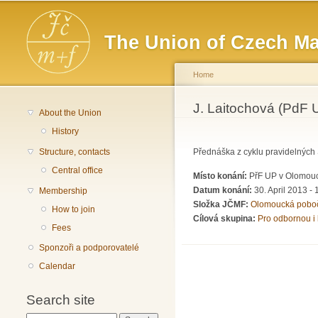
Main menu
The Union of Czech Ma
Home
You are here
J. Laitochová (PdF 
About the Union
History
Structure, contacts
Přednáška z cyklu pravidelných
Central office
Místo konání:
PřF UP v Olomouci
Datum konání:
30. April 2013 -
Membership
Složka JČMF:
Olomoucká pobo
How to join
Cílová skupina:
Pro odbornou i 
Fees
Sponzoři a podporovatelé
Calendar
Search site