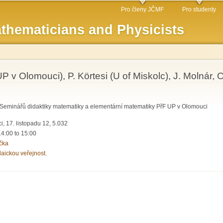
Skip to
Pro členy JČMF
Pro studenty
main
thematicians and Physicists
content
UP v Olomouci), P. Körtesi (U of Miskolc), J. Molná
 Seminářů didaktiky matematiky a elementární matematiky PřF UP v Olomouci
, 17. listopadu 12, 5.032
14:00
to
15:00
čka
laickou veřejnost.