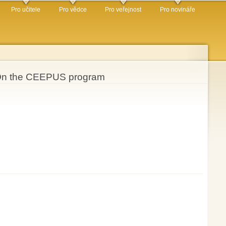
Pro učitele
Pro vědce
Pro veřejnost
Pro novináře
r, On the CEEPUS program