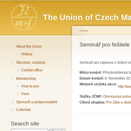
Main menu
The Union of Czech Ma
Home
You are here
Seminář pro řešitele
About the Union
History
Structure, contacts
Seminář pro zájemce o řešení ú
Central office
Místo konání:
Přírodovědecká fa
Datum konání:
8. November 201
Membership
Webové stránky akce:
How to join
http://w
Fees
Složka JČMF:
Olomoucká pobo
Sponzoři a podporovatelé
Cílová skupina:
Pro žáky a stud
Calendar
Search site