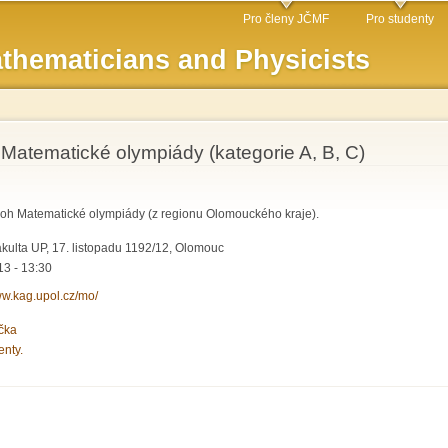
Skip to
Pro členy JČMF
Pro studenty
main
thematicians and Physicists
content
 Matematické olympiády (kategorie A, B, C)
loh Matematické olympiády (z regionu Olomouckého kraje).
kulta UP, 17. listopadu 1192/12, Olomouc
3 - 13:30
ww.kag.upol.cz/mo/
čka
enty.