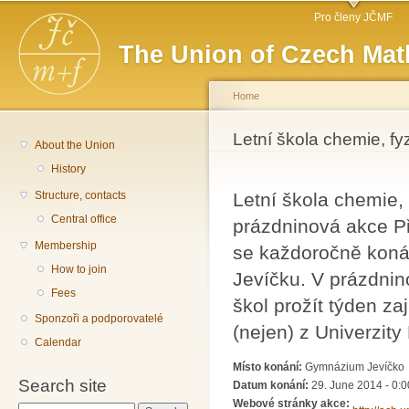
Main menu
Sk
Pro členy JČMF
ma
The Union of Czech Mat
co
Home
You are here
Letní škola chemie, fy
About the Union
History
Structure, contacts
Letní škola chemie, 
Central office
prázdninová akce Př
Membership
se každoročně koná
How to join
Jevíčku. V prázdnin
Fees
škol prožít týden z
Sponzoři a podporovatelé
(nejen) z Univerzity
Calendar
Místo konání:
Gymnázium Jevíčko
Search site
Datum konání:
29. June 2014 - 0:0
Webové stránky akce: