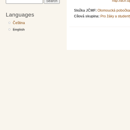
http://ach.
Search
Složka JČMF:
Olomoucká pobočka
Languages
Cílová skupina:
Pro žáky a student
Čeština
English