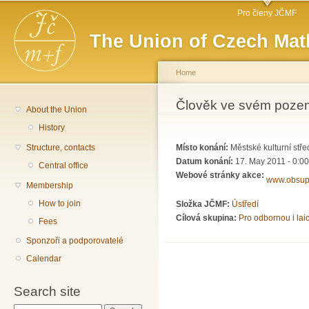
Main menu
Sk
Pro členy JČMF
ma
The Union of Czech Mat
co
Home
You are here
Člověk ve svém poze
About the Union
History
Structure, contacts
Místo konání:
Městské kulturní stře
Datum konání:
17. May 2011 - 0:00
Central office
Webové stránky akce:
www.obsup
Membership
How to join
Složka JČMF:
Ústředí
Cílová skupina:
Pro odbornou i lai
Fees
Sponzoři a podporovatelé
Calendar
Search site