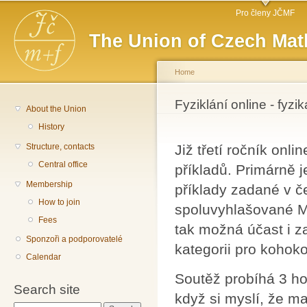
Main menu
Sk
Pro členy JČMF
ma
The Union of Czech Mat
co
Home
You are here
Fyziklání online - fyzi
About the Union
History
Structure, contacts
Již třetí ročník onl
Central office
příkladů. Primárně 
Membership
příklady zadané v če
How to join
spoluvyhlašované MŠ
Fees
tak možná účast i z
Sponzoři a podporovatelé
kategorii pro kohokol
Calendar
Soutěž probíhá 3 ho
Search site
když si myslí, že ma