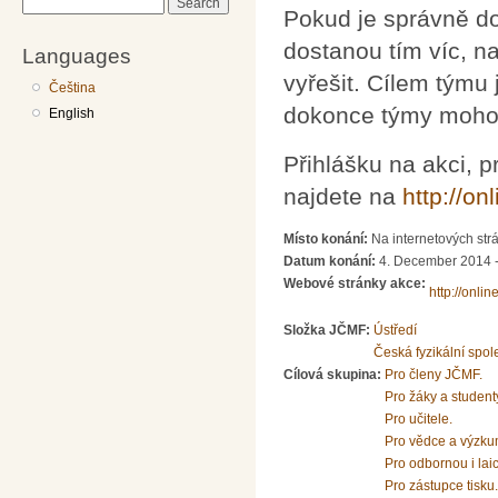
Search
Pokud je správně do
dostanou tím víc, n
Languages
vyřešit. Cílem týmu 
Čeština
dokonce týmy mohou
English
Přihlášku na akci, p
najdete na
http://on
Místo konání:
Na internetových strá
Datum konání:
4. December 2014 
Webové stránky akce:
http://onlin
Složka JČMF:
Ústředí
Česká fyzikální spol
Cílová skupina:
Pro členy JČMF.
Pro žáky a student
Pro učitele.
Pro vědce a výzku
Pro odbornou i lai
Pro zástupce tisku.