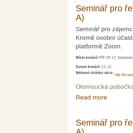
Seminář pro řeš
A)
Seminář pro zájemce
Kromě osobní účasti
platformě Zoom.
Místo konání:
PřF UP, 17. listopad
Datum konání:
13. 12.
Webové stránky akce:
http://fo.upo
Olomoucká pobočk
Read more
about Seminář pr
Seminář pro řeš
A)