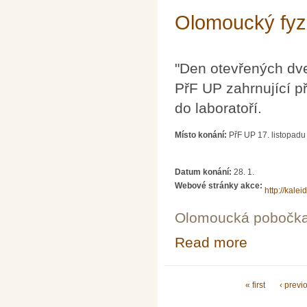
Olomoucký fyzi
"Den otevřených dveř
PřF UP zahrnující p
do laboratoří.
Místo konání:
PřF UP 17. listopad
Datum konání:
28. 1.
Webové stránky akce:
http://kale
Olomoucká pobočk
Read more
about Olomoucký
Pages
« first
‹ previ