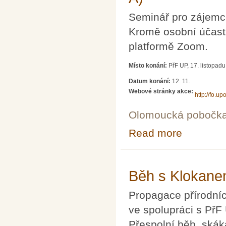
Seminář pro zájemce
Kromě osobní účasti
platformě Zoom.
Místo konání:
PřF UP, 17. listopad
Datum konání:
12. 11.
Webové stránky akce:
http://fo.upo
Olomoucká pobočk
Read more
about Seminář pr
Běh s Klokane
Propagace přírodníc
ve spolupráci s PřF
Přespolní běh, skák