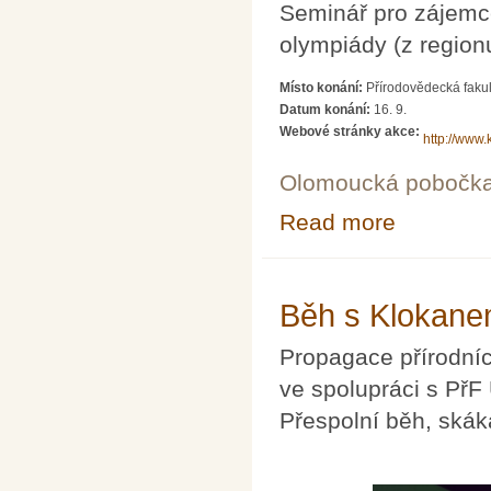
Seminář pro zájemc
olympiády (z region
Místo konání:
Přírodovědecká fakul
Datum konání:
16. 9.
Webové stránky akce:
http://www.
Olomoucká pobočk
Read more
about Seminář p
Běh s Klokane
Propagace přírodníc
ve spolupráci s PřF
Přespolní běh, skáká