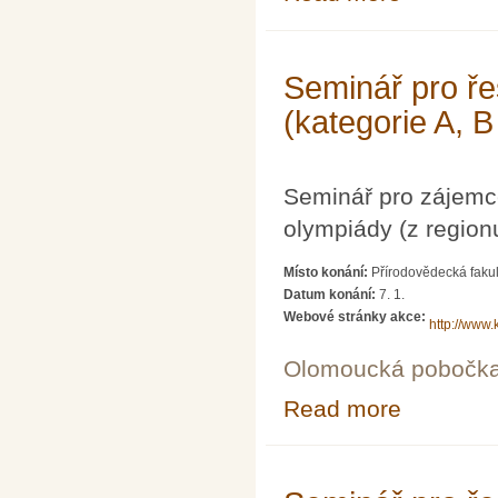
Seminář pro ře
(kategorie A, B
Seminář pro zájemc
olympiády (z region
Místo konání:
Přírodovědecká fakul
Datum konání:
7. 1.
Webové stránky akce:
http://www.
Olomoucká pobočk
Read more
about Seminář p