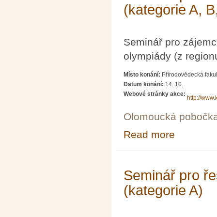
(kategorie A, B
Seminář pro zájemc
olympiády (z region
Místo konání:
Přírodovědecká fakul
Datum konání:
14. 10.
Webové stránky akce:
http://www.
Olomoucká pobočk
Read more
about Seminář p
Seminář pro ře
(kategorie A)