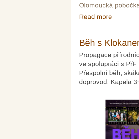
Olomoucká pobočk
Read more
about Jeden den
Běh s Klokane
Propagace přírodníc
ve spolupráci s PřF
Přespolní běh, skák
doprovod: Kapela 3