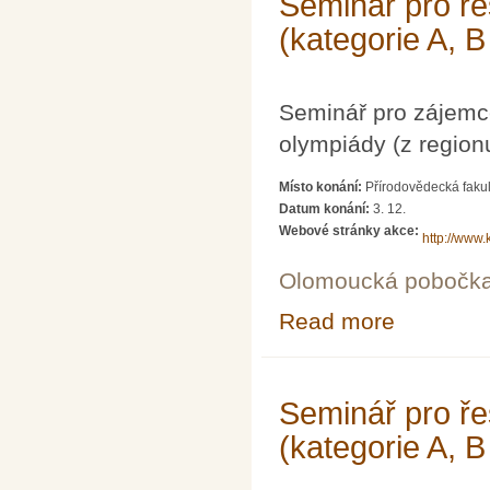
Seminář pro ře
(kategorie A, B
Seminář pro zájemc
olympiády (z region
Místo konání:
Přírodovědecká fakul
Datum konání:
3. 12.
Webové stránky akce:
http://www.
Olomoucká pobočk
Read more
about Seminář p
Seminář pro ře
(kategorie A, B