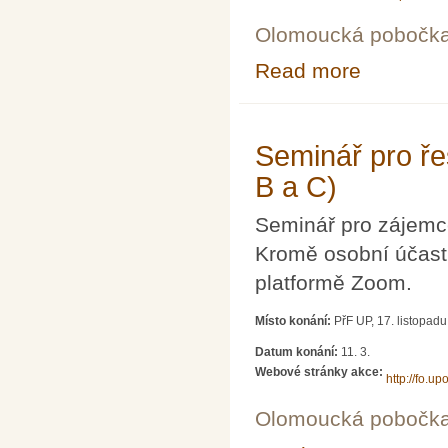
Olomoucká pobočk
Read more
about Seminář p
Seminář pro řeš
B a C)
Seminář pro zájemce
Kromě osobní účasti
platformě Zoom.
Místo konání:
PřF UP, 17. listopad
Datum konání:
11. 3.
Webové stránky akce:
http://fo.upo
Olomoucká pobočk