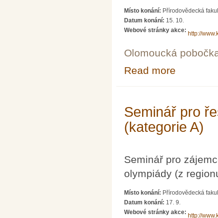
Místo konání:
Přírodovědecká fakul
Datum konání:
15. 10.
Webové stránky akce:
http://www.
Olomoucká pobočk
Read more
about Seminář p
Seminář pro ře
(kategorie A)
Seminář pro zájemc
olympiády (z region
Místo konání:
Přírodovědecká fakul
Datum konání:
17. 9.
Webové stránky akce:
http://www.