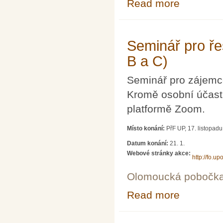
Read more
about Seminář p
Seminář pro řeš
B a C)
Seminář pro zájemce
Kromě osobní účasti
platformě Zoom.
Místo konání:
PřF UP, 17. listopad
Datum konání:
21. 1.
Webové stránky akce:
http://fo.upo
Olomoucká pobočk
Read more
about Seminář p