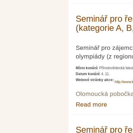
Seminář pro ře
(kategorie A, B
Seminář pro zájemc
olympiády (z region
Místo konání:
Přírodovědecká fakul
Datum konání:
4. 11.
Webové stránky akce:
http://www.
Olomoucká pobočk
Read more
about Seminář p
Seminář pro ře