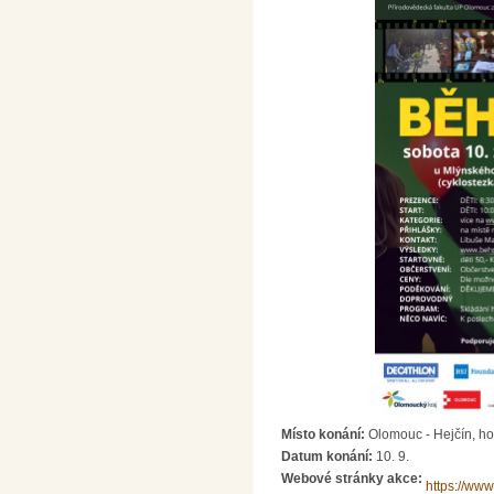
Místo konání:
Olomouc - Hejčín, h
Datum konání:
10. 9.
Webové stránky akce:
https://ww