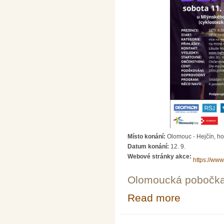
Místo konání:
Olomouc - Hejčín, h
Datum konání:
12. 9.
Webové stránky akce:
https://ww
Olomoucká pobočk
Read more
about Běh s Kl