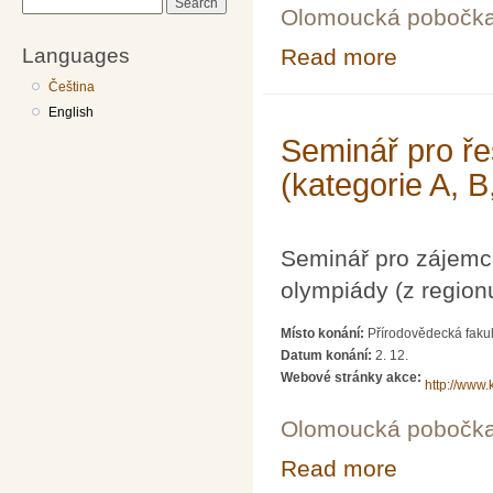
Search
Olomoucká pobočk
Languages
Read more
about Seminář p
Čeština
English
Seminář pro ře
(kategorie A, B
Seminář pro zájemc
olympiády (z region
Místo konání:
Přírodovědecká fakul
Datum konání:
2. 12.
Webové stránky akce:
http://www.
Olomoucká pobočk
Read more
about Seminář p