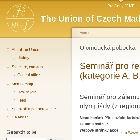
Main menu
Sk
Pro členy JČMF
ma
The Union of Czech Mat
co
Home
You are here
Olomoucká pobočka
About the Union
History
Seminář pro ře
Structure, contacts
(kategorie A, B
Central office
Membership
How to join
Seminář pro zájemc
Fees
olympiády (z region
Sponzoři a podporovatelé
Calendar
Místo konání:
Přírodovědecká fakul
Datum konání:
6. 1.
Webové stránky akce:
Search site
http://www.