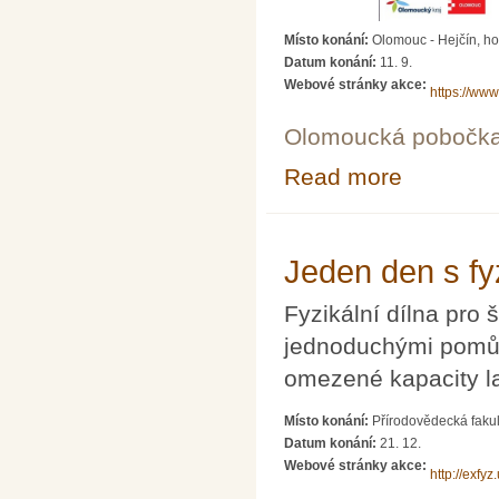
Místo konání:
Olomouc - Hejčín, h
Datum konání:
11. 9.
Webové stránky akce:
https://ww
Olomoucká pobočk
Read more
about Běh s Kl
Jeden den s fy
Fyzikální dílna pro š
jednoduchými pomůc
omezené kapacity la
Místo konání:
Přírodovědecká fakul
Datum konání:
21. 12.
Webové stránky akce:
http://exfyz