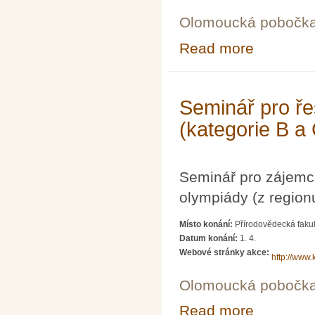
Olomoucká pobočk
Read more
about Běh s Kl
Seminář pro ře
(kategorie B a
Seminář pro zájemc
olympiády (z region
Místo konání:
Přírodovědecká fakul
Datum konání:
1. 4.
Webové stránky akce:
http://www.
Olomoucká pobočk
Read more
about Seminář p