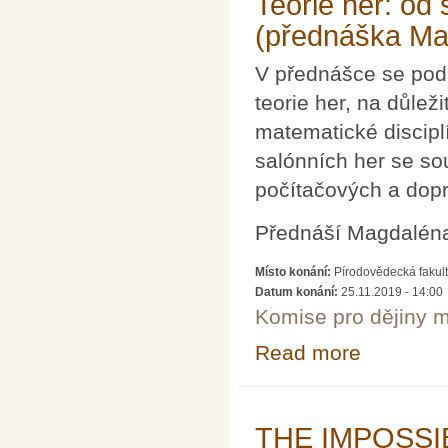
Teorie her: od
(přednáška Ma
V přednášce se pod
teorie her, na důleži
matematické discipl
salónních her se so
počítačových a dopra
Přednáší Magdaléna
Místo konání:
Pírodovědecká fakult
Datum konání:
25.11.2019 - 14:00
Komise pro dějiny m
Read more
about Teorie he
THE IMPOSSI