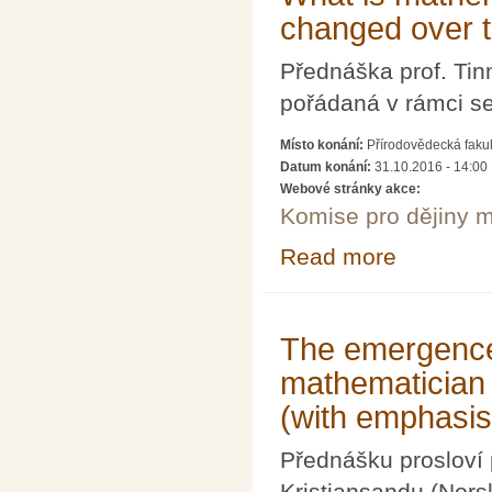
changed over 
Přednáška prof. Tin
pořádaná v rámci se
Místo konání:
Přírodovědecká fakul
Datum konání:
31.10.2016 - 14:00
Webové stránky akce:
Komise pro dějiny m
Read more
about What is m
The emergence 
mathematician i
(with emphasi
Přednášku prosloví 
Kristiansandu (Nors