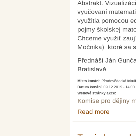
Abstrakt. Vizualizá
vyučovaní matematik
využitia pomocou e
pojmy školskej mate
Chceme využiť zaují
Močnika), ktoré sa s
Přednáší Ján Gunča
Bratislavě
Místo konání:
Pírodovědecká fakult
Datum konání:
09.12.2019 - 14:00
Webové stránky akce:
Komise pro dějiny m
Read more
about Vizualizá
Gunčagy)