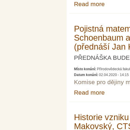
Read more
about Mezi alge
Šolcová, ČVUT 
Pojistná matem
Schoenbaum a r
(přednáší Jan
PŘEDNÁŠKA BUDE 
Místo konání:
Přírodovědecká faku
Datum konání:
02.04.2020 - 14:15
Komise pro dějiny m
Read more
about Pojistná 
Kotůlek, VŠB-T
Historie vzniku
Makovský, CT