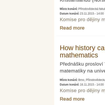
Místo konání:
Přírodovědecká faku
Datum konání:
23.11.2015 - 14:00
Komise pro dějiny m
Read more
about The emerge
emphasis on G
How history can
mathematics
Přednášku prosloví 
matematiky na unive
Místo konání:
Brno, Přírodovědeck
Datum konání:
16.11.2015 - 14:00
Komise pro dějiny m
Read more
about How histo