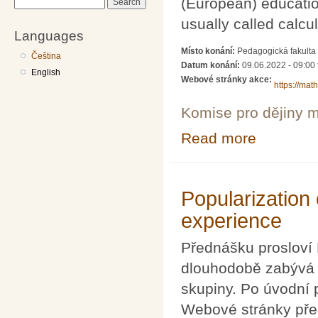
(European) education,
Search
usually called calc
Languages
Místo konání:
Pedagogická fakulta 
Čeština
Datum konání:
09.06.2022 - 09:00
English
Webové stránky akce:
https://ma
Komise pro dějiny m
Read more
about Roles of 
Popularization
experience
Přednášku prosloví 
dlouhodobě zabývá 
skupiny. Po úvodní 
Webové stránky pře