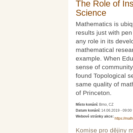
The Role of Ins
Science
Mathematics is ubiq
results just with pe
any role in its deve
mathematical researc
example. When Edua
sense of community 
found Topological s
same quality of mat
of Princeton.
Místo konání:
Brno, CZ
Datum konání:
14.06.2019 - 09:00
Webové stránky akce:
https://ma
Komise pro dějiny m