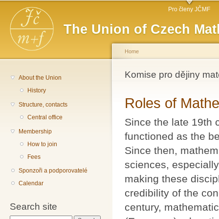
Main menu
Sk
Pro členy JČMF
ma
The Union of Czech Mat
co
Home
You are here
Komise pro dějiny mat
About the Union
History
Roles of Mathe
Structure, contacts
Central office
Since the late 19th 
Membership
functioned as the be
How to join
Since then, mathemat
Fees
sciences, especiall
Sponzoři a podporovatelé
making these discipl
Calendar
credibility of the c
Search site
century, mathematic