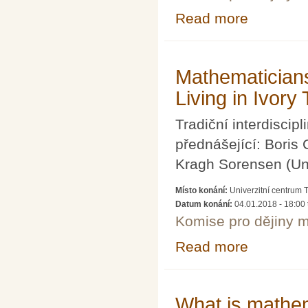
Read more
about The Role o
Mathematicians 
Living in Ivory
Tradiční interdiscip
přednášející: Boris
Kragh Sorensen (Uni
Místo konání:
Univerzitní centrum T
Datum konání:
04.01.2018 - 18:00
Komise pro dějiny m
Read more
about Mathematic
What is mathem