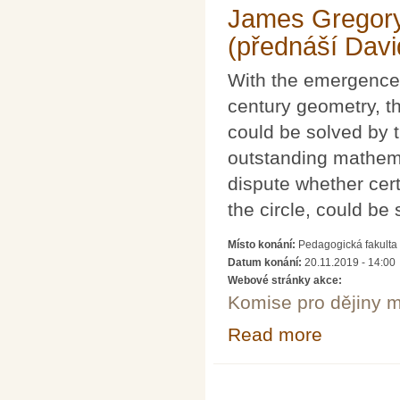
James Gregory 
(přednáší Davi
With the emergence 
century geometry, t
could be solved by
outstanding mathemat
dispute whether cert
the circle, could b
Místo konání:
Pedagogická fakulta 
Datum konání:
20.11.2019 - 14:00
Webové stránky akce:
Komise pro dějiny m
Read more
about THE IMPO
(přednáší David