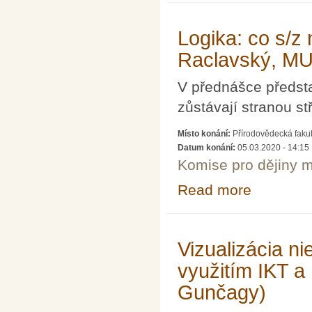
Logika: co s/z 
Raclavský, MU
V přednášce předsta
zůstávají stranou s
Místo konání:
Přírodovědecká faku
Datum konání:
05.03.2020 - 14:15
Komise pro dějiny m
Read more
about Logika: co
Vizualizácia n
využitím IKT a
Gunčagy)