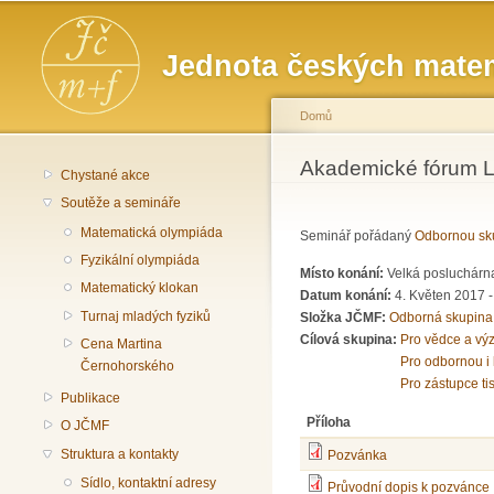
Hlavní menu
Jednota českých matem
Domů
Jste zde
Akademické fórum 
Chystané akce
Soutěže a semináře
Matematická olympiáda
Seminář pořádaný
Odbornou sku
Fyzikální olympiáda
Místo konání:
Velká posluchárna
Matematický klokan
Datum konání:
4. Květen 2017 
Turnaj mladých fyziků
Složka JČMF:
Odborná skupina
Cílová skupina:
Pro vědce a vý
Cena Martina
Pro odbornou i 
Černohorského
Pro zástupce ti
Publikace
Příloha
O JČMF
Struktura a kontakty
Pozvánka
Sídlo, kontaktní adresy
Průvodní dopis k pozvánce