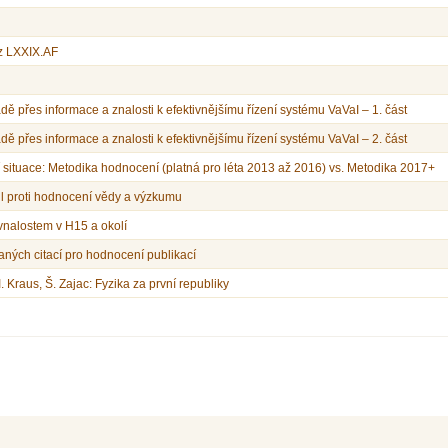
z LXXIX.AF
ě přes informace a znalosti k efektivnějšímu řízení systému VaVaI – 1. část
ě přes informace a znalosti k efektivnějšímu řízení systému VaVaI – 2. část
 situace: Metodika hodnocení (platná pro léta 2013 až 2016) vs. Metodika 2017+
l proti hodnocení vědy a výzkumu
vnalostem v H15 a okolí
vaných citací pro hodnocení publikací
I. Kraus, Š. Zajac: Fyzika za první republiky