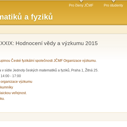
Přejít k
Pro členy JČMF
Pro studenty
hlavnímu
atiků a fyziků
obsahu
LXXIX: Hodnocení vědy a výzkumu 2015
pinou České fyzikální společnosti JČMF Organizace výzkumu
.
 v sídle Jednoty českých matematiků a fyziků, Praha 1, Žitná 25.
-
14:00
-
17:00
 organizace výzkumu
zkumníky
laickou veřejnost.
sku.