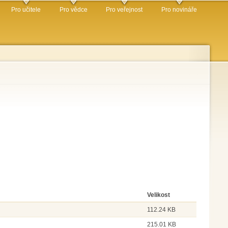
Pro učitele
Pro vědce
Pro veřejnost
Pro novináře
Velikost
112.24 KB
215.01 KB