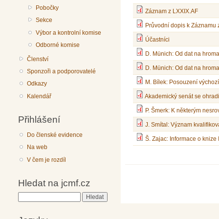
Pobočky
Záznam z LXXIX.AF
Sekce
Průvodní dopis k Záznamu 
Výbor a kontrolní komise
Účastníci
Odborné komise
D. Münich: Od dat na hromad
Členství
D. Münich: Od dat na hromad
Sponzoři a podporovatelé
M. Bílek: Posouzení výchozí
Odkazy
Kalendář
Akademický senát se ohradi
P. Šmerk: K některým nesro
Přihlášení
J. Smítal: Význam kvalifiko
Do členské evidence
Š. Zajac: Informace o knize 
Na web
V čem je rozdíl
Hledat na jcmf.cz
Hledat