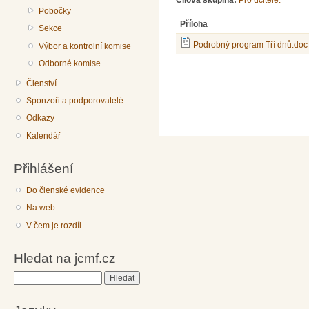
Cílová skupina:
Pro učitele.
Pobočky
Příloha
Sekce
Podrobný program Tří dnů.doc
Výbor a kontrolní komise
Odborné komise
Členství
Sponzoři a podporovatelé
Odkazy
Kalendář
Přihlášení
Do členské evidence
Na web
V čem je rozdíl
Hledat na jcmf.cz
Hledat