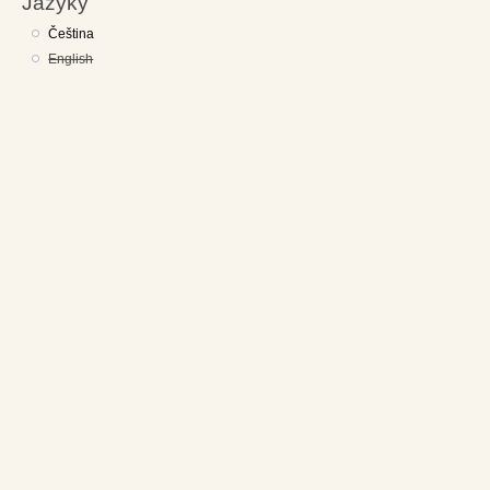
Jazyky
Čeština
English