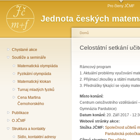
Hlavní menu
Př
Pro členy JČMF
hl
Jednota českých matema
o
Domů
Jste zde
Celostátní setkání uč
Chystané akce
Soutěže a semináře
Matematická olympiáda
Rámcový program
1. Aktuální problémy vyučování mat
Fyzikální olympiáda
2. Přijímací zkoušky a státní maturi
Matematický klokan
3. Přednášky týkající se výuky mat
Turnaj mladých fyziků
Místo konání:
Cena Martina
Centrum celoživotního vzdělávání 
Černohorského
Gymnázia Pardubice)
Publikace
Datum konání:
20. Září 2017 - 12:
O JČMF
Webové stránky akce:
Složka JČMF:
Společnost učitelů 
Struktura a kontakty
Pardubická pobočka
Sídlo, kontaktní adresy