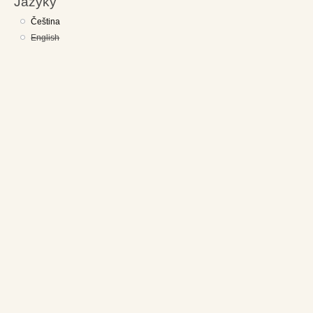
Jazyky
Čeština
English