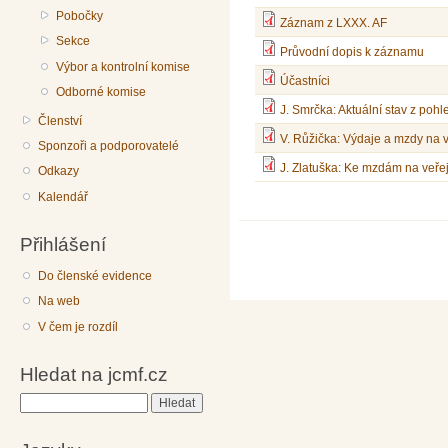
Pobočky
Záznam z LXXX. AF
Sekce
Průvodní dopis k záznamu
Výbor a kontrolní komise
Účastníci
Odborné komise
J. Smrčka: Aktuální stav z po
Členství
V. Růžička: Výdaje a mzdy na 
Sponzoři a podporovatelé
J. Zlatuška: Ke mzdám na veře
Odkazy
Kalendář
Přihlášení
Do členské evidence
Na web
V čem je rozdíl
Hledat na jcmf.cz
Hledat