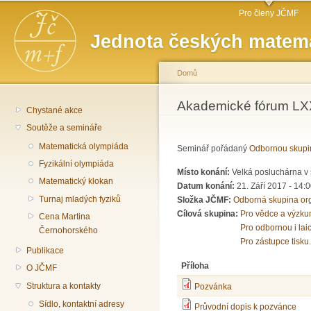
Hlavní menu
Př
Pro členy JČMF
hl
Jednota českých matema
o
Domů
Jste zde
Akademické fórum LXX
Chystané akce
Soutěže a semináře
Matematická olympiáda
Seminář pořádaný
Odbornou skupi
Fyzikální olympiáda
Místo konání:
Velká posluchárna v 
Matematický klokan
Datum konání:
21. Září 2017 -
14:0
Turnaj mladých fyziků
Složka JČMF:
Odborná skupina or
Cílová skupina:
Pro vědce a výzku
Cena Martina
Pro odbornou i lai
Černohorského
Pro zástupce tisku.
Publikace
Příloha
O JČMF
Struktura a kontakty
Pozvánka
Sídlo, kontaktní adresy
Průvodní dopis k pozvánce