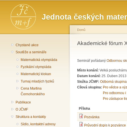
Hlavní menu
Jednota českých matem
Domů
Jste zde
Akademické fórum XL
Chystané akce
Soutěže a semináře
Matematická olympiáda
Seminář pořádaný
Odbornou sku
Fyzikální olympiáda
Místo konání:
Velká posluchárna
Matematický klokan
Datum konání:
25. Duben 2013
Turnaj mladých fyziků
Složka JČMF:
Odborná skupina
Cílová skupina:
Pro vědce a vý
Cena Martina
Pro odbornou i 
Černohorského
Pro zástupce ti
Publikace
Příloha
O JČMF
Struktura a kontakty
Pozvánka
Sídlo, kontaktní adresy
Průvodní dopis k pozvánce