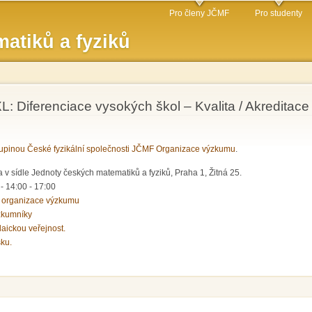
Přejít k
Pro členy JČMF
Pro studenty
hlavnímu
atiků a fyziků
obsahu
: Diferenciace vysokých škol – Kvalita / Akreditace
pinou České fyzikální společnosti JČMF Organizace výzkumu
.
 v sídle Jednoty českých matematiků a fyziků, Praha 1, Žitná 25.
 -
14:00
-
17:00
 organizace výzkumu
zkumníky
laickou veřejnost.
sku.