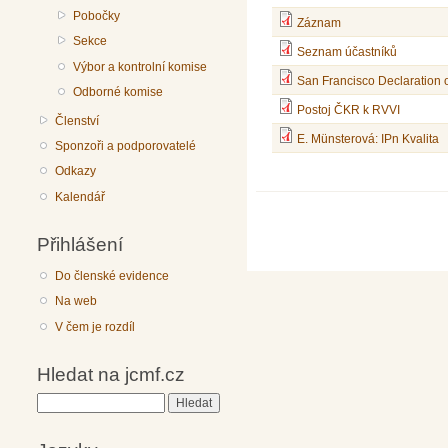
Pobočky
Záznam
Sekce
Seznam účastníků
Výbor a kontrolní komise
San Francisco Declaration
Odborné komise
Postoj ČKR k RVVI
Členství
E. Münsterová: IPn Kvalita
Sponzoři a podporovatelé
Odkazy
Kalendář
Přihlášení
Do členské evidence
Na web
V čem je rozdíl
Hledat na jcmf.cz
Hledat