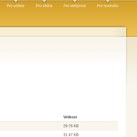
Pro učitele
Pro vědce
Pro veřejnost
Pro novináře
Velikost
29.76 KB
31.47 KB