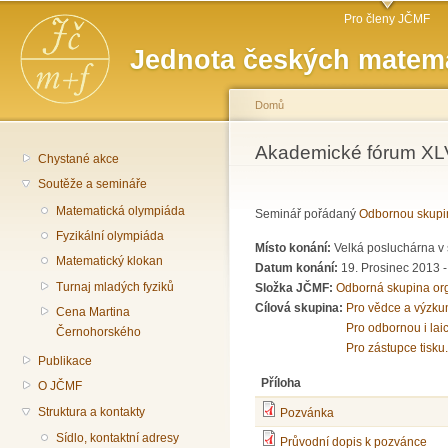
Hlavní menu
Př
Pro členy JČMF
hl
Jednota českých matema
o
Domů
Jste zde
Akademické fórum XL
Chystané akce
Soutěže a semináře
Matematická olympiáda
Seminář pořádaný
Odbornou skupi
Fyzikální olympiáda
Místo konání:
Velká posluchárna v 
Matematický klokan
Datum konání:
19. Prosinec 2013 
Turnaj mladých fyziků
Složka JČMF:
Odborná skupina or
Cílová skupina:
Pro vědce a výzku
Cena Martina
Pro odbornou i lai
Černohorského
Pro zástupce tisku.
Publikace
Příloha
O JČMF
Struktura a kontakty
Pozvánka
Sídlo, kontaktní adresy
Průvodní dopis k pozvánce