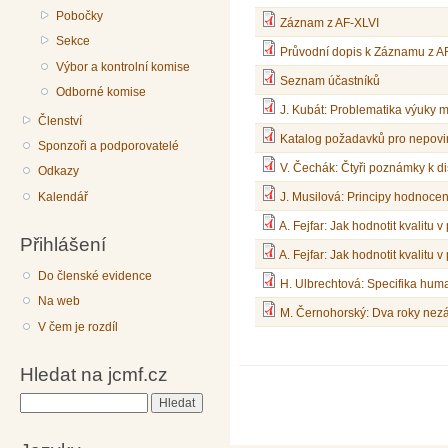
Pobočky
Záznam z AF-XLVI
Sekce
Průvodní dopis k Záznamu z A
Výbor a kontrolní komise
Seznam účastníků
Odborné komise
J. Kubát: Problematika výuky 
Členství
Katalog požadavků pro nepovin
Sponzoři a podporovatelé
V. Čechák: Čtyři poznámky k di
Odkazy
Kalendář
J. Musilová: Principy hodnoce
A. Fejfar: Jak hodnotit kvalitu
Přihlášení
A. Fejfar: Jak hodnotit kvalitu
Do členské evidence
H. Ulbrechtová: Specifika hum
Na web
M. Černohorský: Dva roky nez
V čem je rozdíl
Hledat na jcmf.cz
Hledat