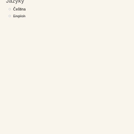
Jazyky
Čeština
English