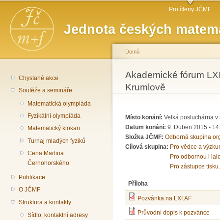
Hlavní menu
Př
Pro členy JČMF
hl
Jednota českých matema
o
Domů
Jste zde
Akademické fórum LXI
Chystané akce
Krumlově
Soutěže a semináře
Matematická olympiáda
Fyzikální olympiáda
Místo konání:
Velká posluchárna v 
Datum konání:
9. Duben 2015 -
14
Matematický klokan
Složka JČMF:
Odborná skupina or
Turnaj mladých fyziků
Cílová skupina:
Pro vědce a výzku
Cena Martina
Pro odbornou i lai
Černohorského
Pro zástupce tisku.
Publikace
Příloha
O JČMF
Pozvánka na LXI.AF
Struktura a kontakty
Průvodní dopis k pozvánce
Sídlo, kontaktní adresy