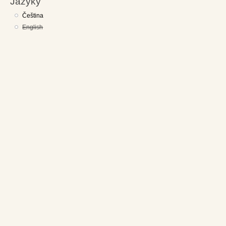
Jazyky
Čeština
English