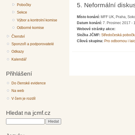
5. Neformální disku
Pobočky
Sekce
Místo konání:
MFF UK, Praha, Soko
Výbor a kontrolní komise
Datum konání:
7. Prosinec 2017 - 
Odborné komise
Webové stránky akce:
Složka JČMF:
Středočeská pobočk
Členství
Cílová skupina:
Pro odbornou i lai
Sponzoři a podporovatelé
Odkazy
Kalendář
Přihlášení
Do členské evidence
Na web
V čem je rozdíl
Hledat na jcmf.cz
Hledat