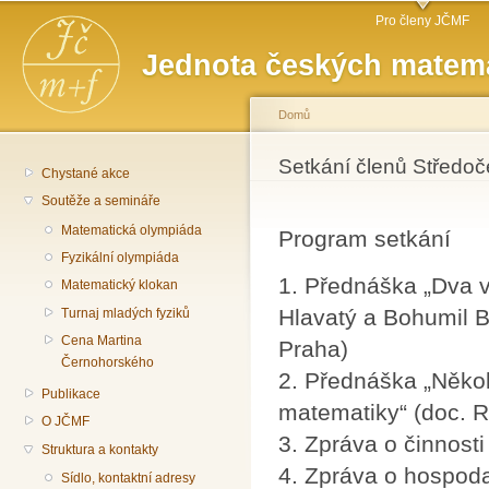
Hlavní menu
Př
Pro členy JČMF
hl
Jednota českých matema
o
Domů
Jste zde
Setkání členů Střed
Chystané akce
Soutěže a semináře
Matematická olympiáda
Program setkání
Fyzikální olympiáda
1. Přednáška „Dva 
Matematický klokan
Hlavatý a Bohumil 
Turnaj mladých fyziků
Cena Martina
Praha)
Černohorského
2. Přednáška „Někol
Publikace
matematiky“ (doc. 
O JČMF
3. Zpráva o činnost
Struktura a kontakty
4. Zpráva o hospod
Sídlo, kontaktní adresy