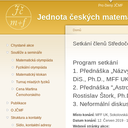
Hlavní menu
Př
Pro členy JČMF
hl
Jednota českých matema
o
Domů
Jste zde
Setkání členů Střed
Chystané akce
Soutěže a semináře
Matematická olympiáda
Program setkání
Fyzikální olympiáda
1. Přednáška „Názvy
Matematický klokan
DiS., Ph.D., MFF U
Turnaj mladých fyziků
2. Přednáška "„Astr
Cena Martina
Rostislav Štork, Ph
Černohorského
3. Neformální disku
Publikace
O JČMF
Místo konání:
MFF UK, Sokolovská 8
Struktura a kontakty
Datum konání:
12. Červen 2019 - 
Sídlo, kontaktní adresy
Webové stránky akce: