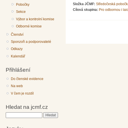
Složka JČMF:
Středočeská pobočk
Pobočky
Cílová skupina:
Pro odbornou i lai
Sekce
Výbor a kontrolní komise
Odborné komise
Členství
Sponzoři a podporovatelé
Odkazy
Kalendář
Přihlášení
Do členské evidence
Na web
V čem je rozdíl
Hledat na jcmf.cz
Hledat