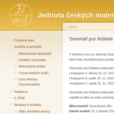
Hlavní menu
Jednota českých matem
Domů
Jste zde
Seminář pro řešitele
Chystané akce
Soutěže a semináře
Matematická olympiáda
V letošním roce se Jednota český
které byly zkomplikovány pande
Fyzikální olympiáda
Matematický klokan
Semináře pro řešitele matematic
Turnaj mladých fyziků
• Kategorie A: středa 19. 10. 20
• Kategorie B: pátek 25. 11. 202
Cena Martina
• Kategorie C: pátek 25. 11. 202
Černohorského
Publikace
Semináře pro řešitele matematic
najdete je také na webu pořádaj
O JČMF
Struktura a kontakty
Místo konání:
Gymnázium Zlín - 
Datum konání:
25. Listopad 202
Sídlo, kontaktní adresy