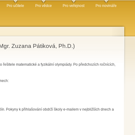
Pro učitele
Pro vědce
Pro veřejnost
Pro novináře
 Mgr. Zuzana Pátiková, Ph.D.)
 řešitele matematické a fyzikální olympiády. Po předchozích ročnících,
ínech:
n. Pokyny k přihlašování obdrží školy e-mailem v nejbližších dnech a