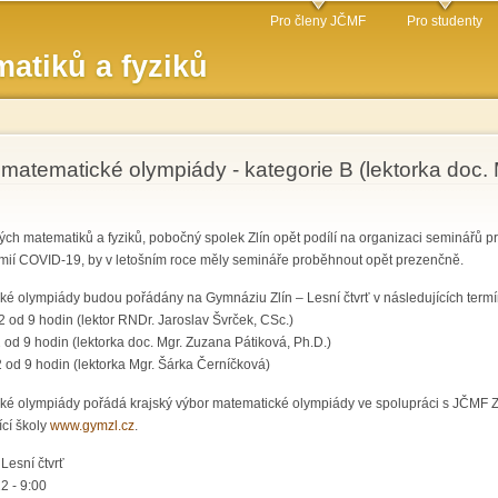
Přejít k
Pro členy JČMF
Pro studenty
hlavnímu
atiků a fyziků
obsahu
 matematické olympiády - kategorie B (lektorka doc.
ch matematiků a fyziků, pobočný spolek Zlín opět podílí na organizaci seminářů pro
mií COVID-19, by v letošním roce měly semináře proběhnout opět prezenčně.
ké olympiády budou pořádány na Gymnáziu Zlín – Lesní čtvrť v následujících term
22 od 9 hodin (lektor RNDr. Jaroslav Švrček, CSc.)
2 od 9 hodin (lektorka doc. Mgr. Zuzana Pátiková, Ph.D.)
2 od 9 hodin (lektorka Mgr. Šárka Černíčková)
ké olympiády pořádá krajský výbor matematické olympiády ve spolupráci s JČMF Zlí
ící školy
www.gymzl.cz
.
Lesní čtvrť
2 - 9:00