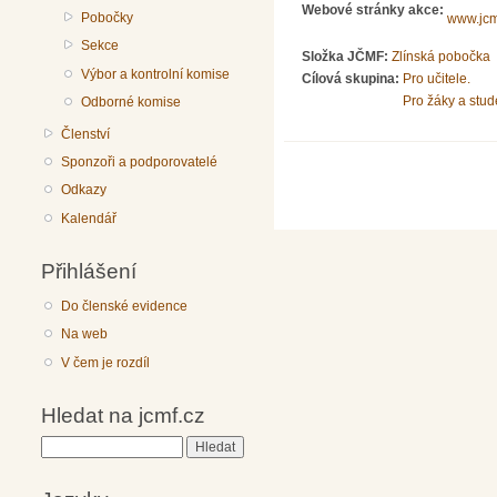
Webové stránky akce:
Pobočky
www.jcmf
Sekce
Složka JČMF:
Zlínská pobočka
Výbor a kontrolní komise
Cílová skupina:
Pro učitele.
Pro žáky a stud
Odborné komise
Členství
Sponzoři a podporovatelé
Odkazy
Kalendář
Přihlášení
Do členské evidence
Na web
V čem je rozdíl
Hledat na jcmf.cz
Hledat