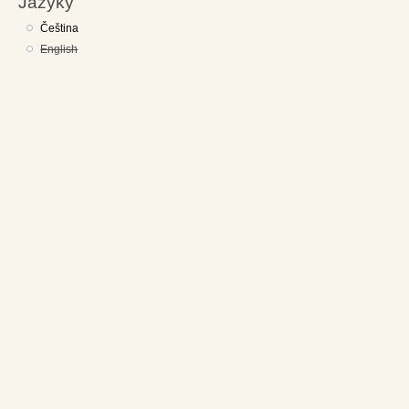
Jazyky
Čeština
English