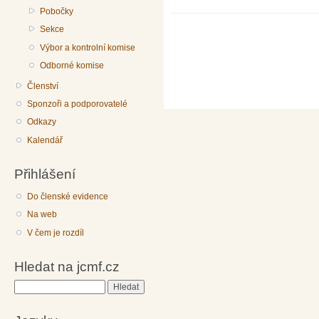
Pobočky
Sekce
Výbor a kontrolní komise
Odborné komise
Členství
Sponzoři a podporovatelé
Odkazy
Kalendář
Přihlášení
Do členské evidence
Na web
V čem je rozdíl
Hledat na jcmf.cz
Hledat