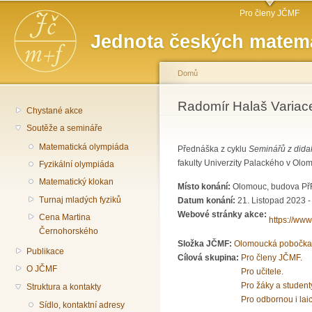
Hlavní menu
Př
Pro členy JČMF
hl
Jednota českých matema
o
Domů
Jste zde
Radomír Halaš Variac
Chystané akce
Soutěže a semináře
Matematická olympiáda
Přednáška z cyklu
Seminářů z dida
fakulty Univerzity Palackého v Olom
Fyzikální olympiáda
Matematický klokan
Místo konání:
Olomouc, budova PřF 
Turnaj mladých fyziků
Datum konání:
21. Listopad 2023 -
Webové stránky akce:
Cena Martina
https://www
Černohorského
Složka JČMF:
Olomoucká pobočka
Publikace
Cílová skupina:
Pro členy JČMF.
O JČMF
Pro učitele.
Pro žáky a student
Struktura a kontakty
Pro odbornou i lai
Sídlo, kontaktní adresy