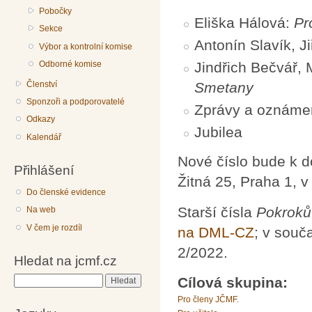
Pobočky
Eliška Hálová:
Pr
Sekce
Antonín Slavík, Ji
Výbor a kontrolní komise
Jindřich Bečvář,
Odborné komise
Členství
Smetany
Sponzoři a podporovatelé
Zprávy a oznáme
Odkazy
Jubilea
Kalendář
Nové číslo bude k 
Přihlášení
Žitná 25, Praha 1, 
Do členské evidence
Starší čísla
Pokroků
Na web
V čem je rozdíl
na DML-CZ
; v souč
2/2022.
Hledat na jcmf.cz
Cílová skupina:
Hledat
Pro členy JČMF.