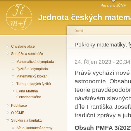
Hlavní menu
Př
Pro členy JČMF
hl
Jednota českých matema
o
Domů
Jste zde
Pokroky matematiky, f
Chystané akce
Soutěže a semináře
24. Říjen 2023 - 20:3
Matematická olympiáda
Fyzikální olympiáda
Právě vychází nové 
Matematický klokan
astronomie. Obsahuj
Turnaj mladých fyziků
teorie pravděpodobn
Cena Martina
návštěvám slavných
Černohorského
díle Františka Jose
Publikace
O JČMF
tradiční zprávy a jub
Struktura a kontakty
Obsah PMFA 3/202
Sídlo, kontaktní adresy