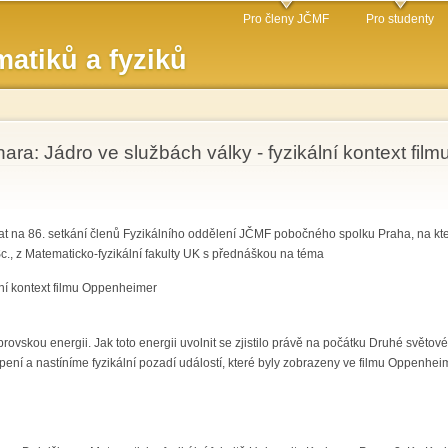
Přejít k
Pro členy JČMF
Pro studenty
hlavnímu
atiků a fyziků
obsahu
ara: Jádro ve službách války - fyzikální kontext fi
at na 86. setkání členů Fyzikálního oddělení JČMF pobočného spolku Praha, na kt
Sc., z Matematicko-fyzikální fakulty UK s přednáškou na téma
lní kontext filmu Oppenheimer
rovskou energii. Jak toto energii uvolnit se zjistilo právě na počátku Druhé světo
ení a nastíníme fyzikální pozadí událostí, které byly zobrazeny ve filmu Oppenhei