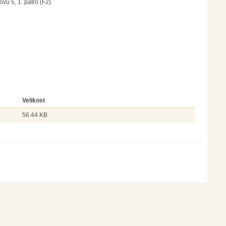
vu 5, 1. patro (F2)
Velikost
56.44 KB