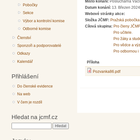
Místo konání:
Posluchárna Václa
Pobočky
Datum konání:
13. Březen 2024
Sekce
Webové stránky akce:
Složka JČMF:
Pražská pobočka
Výbor a kontrolní komise
Cílová skupina:
Pro členy JČMF
Odborné komise
Pro učitele.
Členství
Pro žáky a stud
Pro vědce a vý
Sponzoři a podporovatelé
Pro odbornou i 
Odkazy
Kalendář
Příloha
Pozvanka86.pdf
Přihlášení
Do členské evidence
Na web
V čem je rozdíl
Hledat na jcmf.cz
Hledat