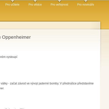
Pro učitele
Pro vědce
Pro veřejnost
Pro novináře
lmu Oppenheimer
erém vystoupí
vé války - začal závod ve vývoji jaderné bomby. V přednášce představíme
mer.