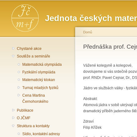
Hlavní menu
Jednota českých matem
Domů
Jste zde
Přednáška prof. Cejn
Chystané akce
Soutěže a semináře
Matematická olympiáda
Vážené kolegyně a kolegové,
dovolujeme si vás srdečně pozv
Fyzikální olympiáda
prof. RNDr. Pavel Cejnar, Dr., D
Matematický klokan
Turnaj mladých fyziků
Jádro ve službách války - fyziká
Cena Martina
Abstrakt:
Černohorského
Atomová jádra v sobě ukrývají ob
Publikace
dramatický příběh jaderného štěp
O JČMF
Zdraví
Struktura a kontakty
Filip Křížek
Sídlo, kontaktní adresy