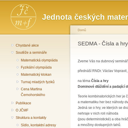
Hlavní menu
Jednota českých matem
Domů
Jste zde
SEDMA - Čísla a hry 
Chystané akce
Soutěže a semináře
Matematická olympiáda
Zveme Vás na dubnový seminá
Fyzikální olympiáda
přednáší RNDr. Václav Vopravil,
Matematický klokan
na téma
Čísla a hry
Turnaj mladých fyziků
Dominové dláždění a padající 
Cena Martina
Černohorského
Teorie kombinatorických her je č
a matematiku her bez náhody dv
Publikace
Jedná se o hry, ve kterých se dva 
O JČMF
nehraje v nich roli náhoda
Struktura a kontakty
(jsou deterministické) a oba hráč
a množiny dostupných tahů.
Sídlo, kontaktní adresy