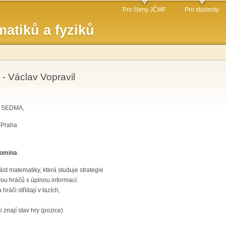
Přejít k
Pro členy JČMF
Pro studenty
hlavnímu
atiků a fyziků
obsahu
- Václav Vopravil
ř SEDMA,
 Praha
domina
ást matematiky, která studuje strategie
ou hráčů s úplnou informací.
hráči střídají v tazích,
i znají stav hry (pozice)