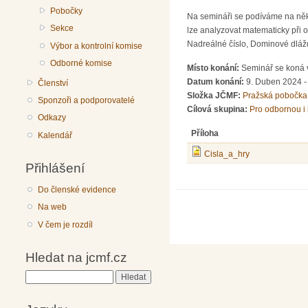
Pobočky
Na semináři se podíváme na někt
Sekce
lze analyzovat matematicky při 
Nadreálné číslo, Dominové dláž
Výbor a kontrolní komise
Odborné komise
Místo konání:
Seminář se koná v
Datum konání:
9. Duben 2024 -
Členství
Složka JČMF:
Pražská pobočka
Sponzoři a podporovatelé
Cílová skupina:
Pro odbornou i 
Odkazy
Příloha
Kalendář
Cisla_a_hry
Přihlášení
Do členské evidence
Na web
V čem je rozdíl
Hledat na jcmf.cz
Hledat