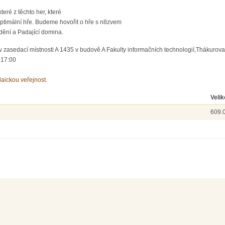
eré z těchto her, které
optimální hře. Budeme hovořit o hře s n8zvem
dění a Padající domina.
 zasedací místnosti A 1435 v budově A Fakulty informačních technologií,Thákurova 
 17:00
laickou veřejnost.
Velik
609.