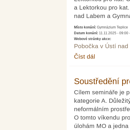
a Lektorkou pro ka
nad Labem a Gymná
Místo konání:
Gymnázium Teplice
Datum konání:
11.11.2025 -
09:00
Webové stránky akce:
Pobočka v Ústí na
Číst dál
Semináře pro řešitele 
Soustředění pr
Cílem semináře je 
kategorie A. Důleži
neformálním prostře
O tomto víkendu pr
úlohám MO a jedna 