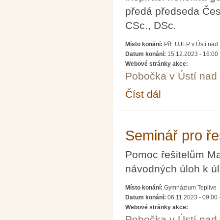
předá předseda Česk
CSc., DSc.
Místo konání:
PřF UJEP v Ústí nad
Datum konání:
15.12.2023 - 16:00
Webové stránky akce:
Pobočka v Ústí na
Číst dál
Řetězové zlomky v kon
Seminář pro ře
Pomoc řešitelům Ma
návodných úloh k ú
Místo konání:
Gymnázium Teplive
Datum konání:
06.11.2023 -
09:00
Webové stránky akce:
Pobočka v Ústí na