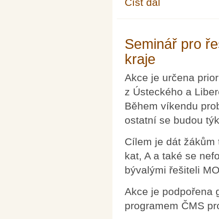
Číst dál
Letní škola učitelů ma
Seminář pro ř
kraje
Akce je určena prio
z Ústeckého a Libere
Během víkendu prob
ostatní se budou tý
Cílem je dát žákům 
kat, A a také se ne
bývalými řešiteli MO
Akce je podpořena 
programem ČMS pro