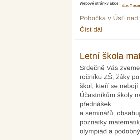
Webové stránky akce:
https://res
Pobočka v Ústí na
Číst dál
Diagnostika předpokla
Letní škola ma
Srdečně Vás zveme n
ročníku ZŠ, žáky po
škol, kteří se neboj
Účastníkům školy n
přednášek
a seminářů, obsahu
poznatky matematiky
olympiád a podobný