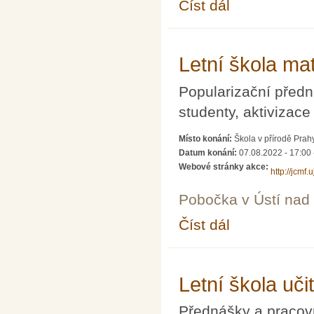
Číst dál
Výjezdní seminář Mate
Letní škola ma
Popularizační předn
studenty, aktivizace
Místo konání:
Škola v přírodě Prah
Datum konání:
07.08.2022 - 17:00
Webové stránky akce:
http://jcmf
Pobočka v Ústí na
Číst dál
Letní škola matematik
Letní škola uči
Přednášky a pracovní