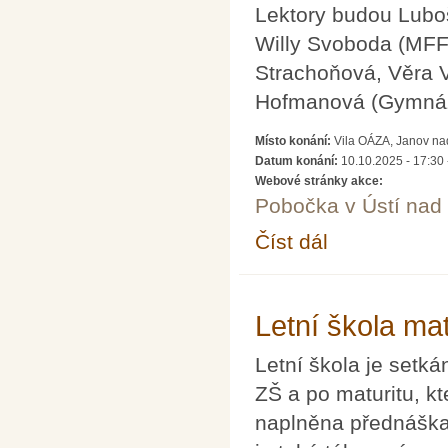
Lektory budou Lubo
Willy Svoboda (MFF 
Strachoňová, Věra V
Hofmanová (Gymnáz
Místo konání:
Vila OÁZA, Janov na
Datum konání:
10.10.2025 - 17:30
Webové stránky akce:
Pobočka v Ústí na
Číst dál
Soustředění pro řešite
Letní škola ma
Letní škola je setká
ZŠ a po maturitu, kt
naplněna přednáškam