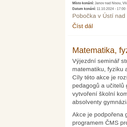
Místo konání:
Janov nad Nisou, Vi
Datum konání:
11.10.2024 - 17:00
Pobočka v Ústí na
Číst dál
Seminář pro řešitele
Matematika, fyz
Výjezdní seminář s
matematiku, fyziku 
Cíly této akce je ro
pedagogů a učitelů 
vytvoření školní ko
absolventy gymnázia,
Akce je podpořena 
programem ČMS pro