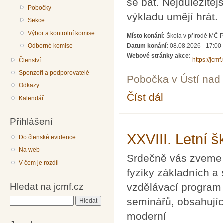
se bát. Nejdůležitějš
Pobočky
výkladu umějí hrát.
Sekce
Výbor a kontrolní komise
Místo konání:
Škola v přírodě MČ 
Odborné komise
Datum konání:
08.08.2026 - 17:00
Webové stránky akce:
https://jcm
Členství
Sponzoři a podporovatelé
Pobočka v Ústí na
Odkazy
Číst dál
Letní škola matematik
Kalendář
Přihlášení
XXVIII. Letní š
Do členské evidence
Na web
Srdečně vás zveme n
V čem je rozdíl
fyziky základních a
Hledat na jcmf.cz
vzdělávací program
seminářů, obsahují
Hledat
moderní