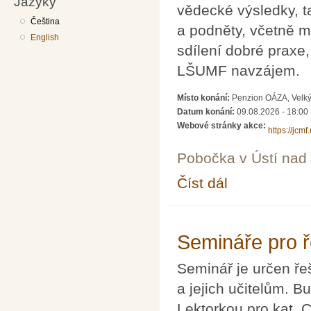
Jazyky
vědecké výsledky, t
Čeština
a podněty, včetně m
English
sdílení dobré praxe
LŠUMF navzájem.
Místo konání:
Penzion OÁZA, Velký
Datum konání:
09.08.2026 - 18:00
Webové stránky akce:
https://jcm
Pobočka v Ústí na
Číst dál
XXVIII. Letní škola uči
Semináře pro ř
Seminář je určen ře
a jejich učitelům. 
Lektorkou pro kat.