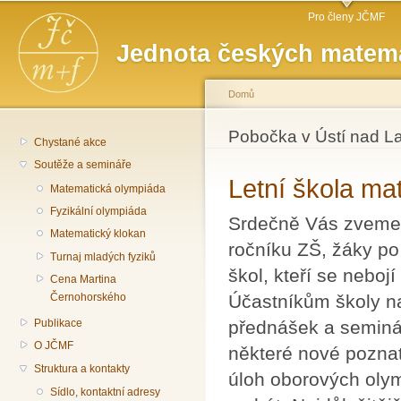
Hlavní menu
Př
Pro členy JČMF
hl
Jednota českých matema
o
Domů
Jste zde
Pobočka v Ústí nad 
Chystané akce
Soutěže a semináře
Letní škola ma
Matematická olympiáda
Fyzikální olympiáda
Srdečně Vás zveme n
Matematický klokan
ročníku ZŠ, žáky po
Turnaj mladých fyziků
škol, kteří se neboj
Cena Martina
Účastníkům školy n
Černohorského
přednášek a seminá
Publikace
O JČMF
některé nové poznat
Struktura a kontakty
úloh oborových oly
Sídlo, kontaktní adresy