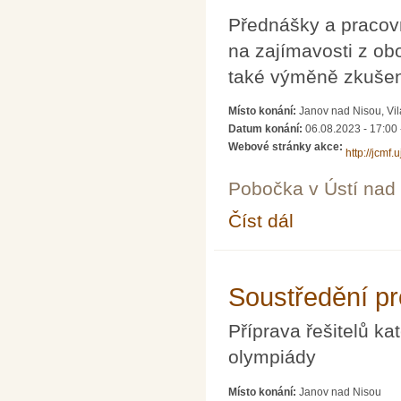
Přednášky a pracovn
na zajímavosti z ob
také výměně zkušeno
Místo konání:
Janov nad Nisou, Vi
Datum konání:
06.08.2023 - 17:00
Webové stránky akce:
http://jcmf
Pobočka v Ústí na
Číst dál
Letní škola učitelů ma
Soustředění pr
Příprava řešitelů k
olympiády
Místo konání:
Janov nad Nisou