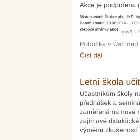
Akce je podpořena
Místo konání:
Škola v přírodě Prah
Datum konání:
10.08.2024 - 17:00
Webové stránky akce:
https://jcm
Pobočka v Ústí na
Číst dál
Letní škola matematik
Letní škola uči
Účastníkům školy n
přednášek a seminá
zaměřená na nové m
zajímavé didaktické
výměna zkušeností 