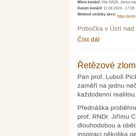
Místo konání:
Vila OÁZA, Janov na
Datum konání:
11.08.2024 - 17:00
Webové stránky akce:
https://jcm
Pobočka v Ústí na
Číst dál
Letní škola učitelů ma
Řetězové zlomk
Pan prof. Luboš Pic
zaměří na jednu ne
každodenní realitou
Přednáška proběhne
prof. RNDr. Jiřímu 
dlouhodobou a obět
inspiraci několika 