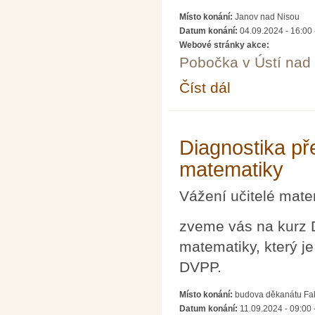
Místo konání:
Janov nad Nisou
Datum konání:
04.09.2024 - 16:00
Webové stránky akce:
Pobočka v Ústí na
Číst dál
Matematika, fyzika a j
Diagnostika př
matematiky
Vážení učitelé mate
zveme vás na kurz D
matematiky, který j
DVPP.
Místo konání:
budova děkanátu Fak
Datum konání:
11.09.2024 -
09:00