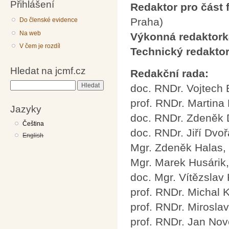
Přihlášení
Redaktor pro část f
Praha)
Do členské evidence
Na web
Výkonná redaktork
V čem je rozdíl
Technický redaktor
Hledat na jcmf.cz
Redakční rada:
Hledat
doc. RNDr. Vojtech B
prof. RNDr. Martina
Jazyky
doc. RNDr. Zdeněk 
Čeština
doc. RNDr. Jiří Dvo
English
Mgr. Zdeněk Halas, 
Mgr. Marek Husárik
doc. Mgr. Vítězslav
prof. RNDr. Michal 
prof. RNDr. Mirosla
prof. RNDr. Jan Nov