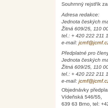
Souhrnný rejstřík za
Adresa redakce:
Jednota českých ma
Žitná 609/25, 110 0
tel.: + 420 222 211 
e-mail:
jcmf@jcmf.c
Předplatné pro člen
Jednota českých ma
Žitná 609/25, 110 0
tel.: + 420 222 211 
e-mail:
jcmf@jcmf.c
Objednávky předplat
Vídeňská 546/55,
639 63 Brno, tel: +