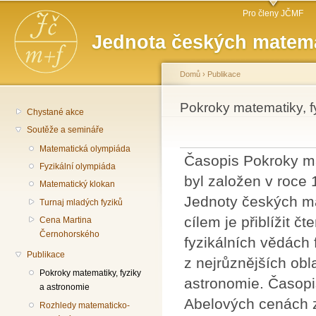
Hlavní menu
Př
Pro členy JČMF
hl
Jednota českých matema
o
Domů
›
Publikace
Jste zde
Pokroky matematiky, f
Chystané akce
Soutěže a semináře
Matematická olympiáda
Časopis Pokroky ma
Fyzikální olympiáda
byl založen v roce
Matematický klokan
Jednoty českých ma
Turnaj mladých fyziků
cílem je přiblížit 
Cena Martina
Černohorského
fyzikálních vědách
Publikace
z nejrůznějších obl
Pokroky matematiky, fyziky
astronomie. Časopi
a astronomie
Abelových cenách 
Rozhledy matematicko-