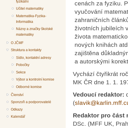
fyzikální
cenách za fyziku. P
Učitel matematiky
vyučování matemati
Matematika-Fyzika-
zahraničních článk
Informatika
životních jubileích
Názvy a značky školské
matematiky
života matematicko-
O JČMF
nových knihách atd
Struktura a kontakty
zajištěna důkladný
Sídlo, kontaktní adresy
a autorskými korek
Pobočky
Sekce
Vychází čtyřikrát r
Výbor a kontrolní komise
MK ČR dne 1. 1. 197
Odborné komise
Vedoucí redaktor:
d
Členství
(
slavik@karlin.mff.c
Sponzoři a podporovatelé
Odkazy
Redaktor pro část
Kalendář
DSc. (MFF UK, Prah