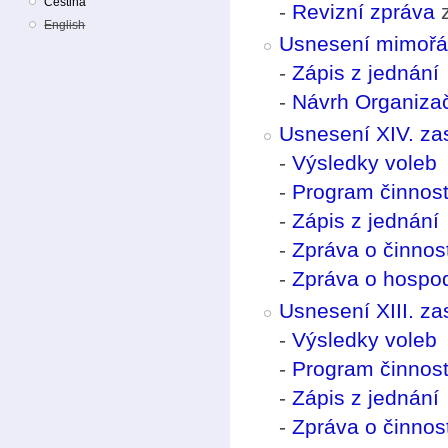
Čeština
-
Revizní zpráva
z
English
Usnesení mimořá
-
Zápis z jednání
-
Návrh Organizač
Usnesení XIV. za
-
Výsledky voleb
-
Program činnost
-
Zápis z jednání
-
Zpráva o činno
-
Zpráva o hospo
Usnesení XIII. z
-
Výsledky voleb
-
Program činnost
-
Zápis z jednání
-
Zpráva o činno