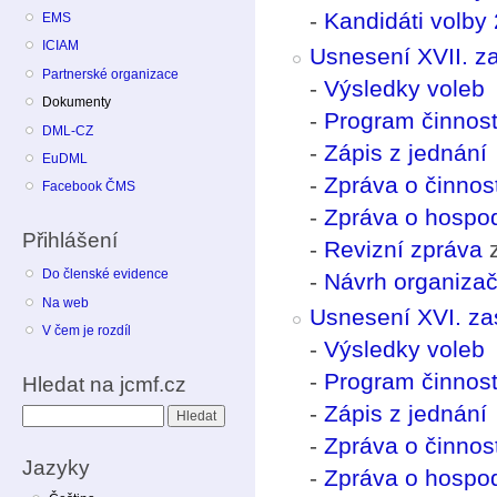
-
Kandidáti volby 
EMS
ICIAM
Usnesení XVII. z
Partnerské organizace
-
Výsledky voleb
Dokumenty
-
Program činnost
DML-CZ
-
Zápis z jednání
EuDML
-
Zpráva o činno
Facebook ČMS
-
Zpráva o hospo
Přihlášení
-
Revizní zpráva
z
Do členské evidence
-
Návrh organizač
Na web
Usnesení XVI. za
V čem je rozdíl
-
Výsledky voleb
-
Program činnost
Hledat na jcmf.cz
-
Zápis z jednání
Hledat
-
Zpráva o činno
Jazyky
-
Zpráva o hospo