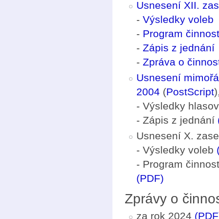
Usnesení XII. za
-
Výsledky voleb
-
Program činnost
-
Zápis z jednání
-
Zpráva o činno
Usnesení mimořád
2004
(
PostScript
)
- Výsledky hlaso
- Zápis z jednání
Usnesení X. zase
- Výsledky voleb
- Program činnos
(PDF)
Zprávy o činnos
za rok 2024
(PDF