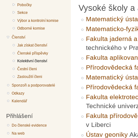
Pobočky
Vysoké školy a 
Sekce
Matematický úst
Výbor a kontrolní komise
Matematicko-fyzik
Odborné komise
Členství
Fakulta jaderná a
Jak získat členství
technického v Pr
Členské příspěvky
Fakulta aplikova
Kolektivní členství
Přírodovědecká f
Čestní členi
Matematický úst
Zasloužilí členi
Sponzoři a podporovatelé
Přírodovědecká f
Odkazy
Fakulta elektrote
Kalendář
Technické univerz
Fakulta přírodov
Přihlášení
v Liberci
Do členské evidence
Ústav geoniky
Aka
Na web