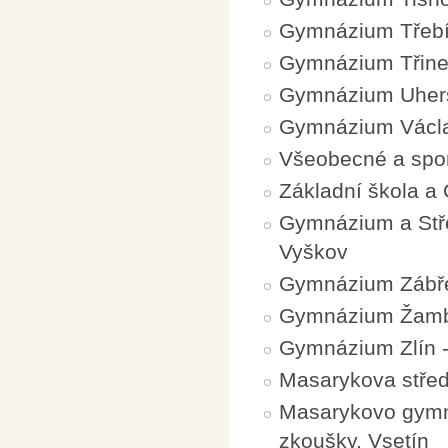
Gymnázium Třeb
Gymnázium Třin
Gymnázium Uhers
Gymnázium Václa
Všeobecné a spo
Základní škola 
Gymnázium a Stře
Vyškov
Gymnázium Zábř
Gymnázium Žam
Gymnázium Zlín -
Masarykova střed
Masarykovo gymná
zkoušky, Vsetín