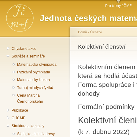
Hlavní menu
Př
Pro členy JČMF
hl
Jednota českých matema
o
Domů
›
Členství
Jste zde
Kolektivní členství
Chystané akce
Soutěže a semináře
Matematická olympiáda
Kolektivním členem 
Fyzikální olympiáda
která se hodlá účast
Matematický klokan
Forma spolupráce i 
Turnaj mladých fyziků
dohody.
Cena Martina
Černohorského
Formální podmínky k
Publikace
Kolektivní čle
O JČMF
Struktura a kontakty
(k 7. dubnu 2022)
Sídlo, kontaktní adresy