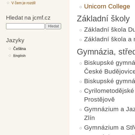
V čem je rozdíl
Unicorn College
Hledat na jcmf.cz
Základní školy
Hledat
Základní škola D
Základní škola a
Jazyky
Čeština
Gymnázia, střed
English
Biskupské gymnáz
České Budějovic
Biskupské gymná
Cyrilometodějské
Prostějově
Gymnázium a Jazy
Zlín
Gymnázium a Stř