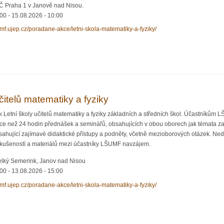
MČ Praha 1 v Janově nad Nisou.
:00
-
15.08.2026 - 10:00
jcmf.ujep.cz/poradane-akce/letni-skola-matematiky-a-fyziky/
 fyziky 2026
čitelů matematiky a fyziky
 Letní školy učitelů matematiky a fyziky základních a středních škol. Účastníkům 
íce než 24 hodin přednášek a seminářů, obsahujících v obou oborech jak témata 
sahující zajímavé didaktické přístupy a podněty, včetně mezioborových otázek. Ned
 zkušeností a materiálů mezi účastníky LŠUMF navzájem.
lký Semerink, Janov nad Nisou
:00
-
13.08.2026 - 15:00
jcmf.ujep.cz/poradane-akce/letni-skola-matematiky-a-fyziky/
lů matematiky a fyziky