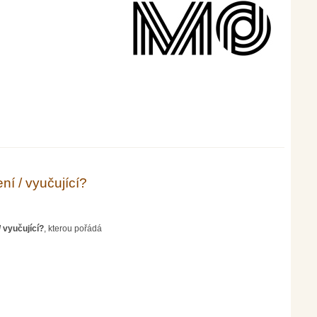
í / vyučující?
 vyučující?
, kterou pořádá