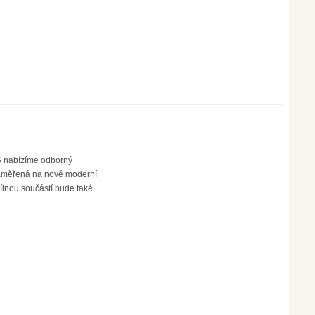
LŠ nabízíme odborný
zaměřená na nové moderní
ílnou součástí bude také