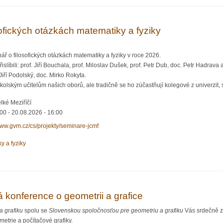
sofických otázkách matematiky a fyziky
ř o filosofických otázkách matematiky a fyziky v roce 2026.
řislíbili: prof. Jiří Bouchala, prof. Miloslav Dušek, prof. Petr Dub, doc. Petr Hadrav
Jiří Podolský, doc. Mirko Rokyta.
olským učitelům našich oborů, ale tradičně se ho zúčastňují kolegové z univerzit, st
lké Meziříčí
:00
-
20.08.2026 - 16:00
www.gvm.cz/cs/projekty/seminare-jcmf
y a fyziky
kých otázkách matematiky a fyziky
 konference o geometrii a grafice
a grafiku
spolu se
Slovenskou spoločnosťou pre geometriu a grafiku
Vás srdečně z
etrie a počítačové grafiky.