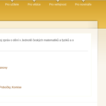
Pro učitele
Pro vědce
Pro veřejnost
Pro novináře
oj zpráv o dění v Jednotě českých matematiků a fyziků a o
anovy
Pobočky
,
Komise