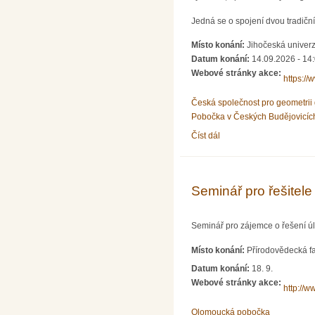
Jedná se o spojení dvou tradičn
Místo konání:
Jihočeská univerz
Datum konání:
14.09.2026 - 14
Webové stránky akce:
https://
Česká společnost pro geometrii 
Pobočka v Českých Budějovicíc
Číst dál
12. Česko-slovenská konf
Seminář pro řešitel
Seminář pro zájemce o řešení ú
Místo konání:
Přírodovědecká fa
Datum konání:
18. 9.
Webové stránky akce:
http://w
Olomoucká pobočka