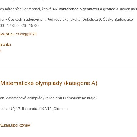
ích národních konferencí, české
46. konference o geometrii a grafice
a slovensk
ita v Českých Budějovicích, Pedagogická fakulta, Dukelská 9, České Budějovice
:00
-
17.09.2026 - 15:00
www.pf.jcu.cz/csgg2026
grafiku
h
erence o geometrii a grafice
e Matematické olympiády (kategorie A)
loh Matematické olympiády (z regionu Olomouckého kraje).
kulta UP, 17. listopadu 1192/12, Olomouc
ww.kag.upol.cz/mo/