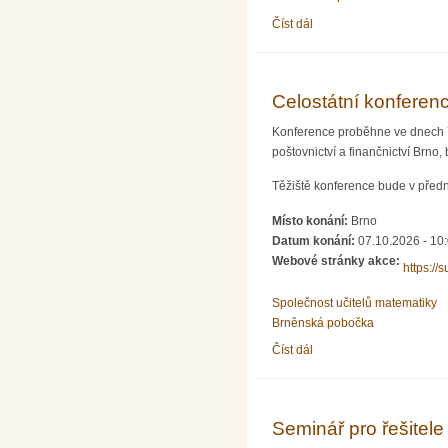
Číst dál
Seminář pro řešitele Mat
Celostátní konferenc
Konference proběhne ve dnech 7.
poštovnictví a finančnictví Brno,
Těžiště konference bude v předn
Místo konání:
Brno
Datum konání:
07.10.2026 - 10
Webové stránky akce:
https://
Společnost učitelů matematiky
Brněnská pobočka
Číst dál
Celostátní konference uč
Seminář pro řešitele