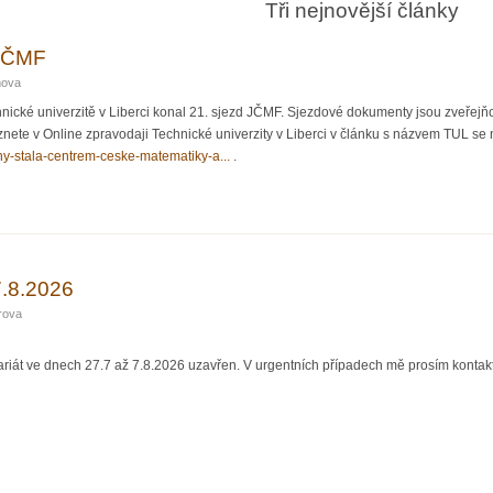
Tři nejnovější články
 JČMF
nova
nické univerzitě v Liberci konal 21. sjezd JČMF. Sjezdové dokumenty jsou zveřejň
ete v Online zpravodaji Technické univerzity v Liberci v článku s názvem TUL se na
i-dny-stala-centrem-ceske-matematiky-a...
.
7.8.2026
rova
iát ve dnech 27.7 až 7.8.2026 uzavřen. V urgentních případech mě prosím kontakt
2026