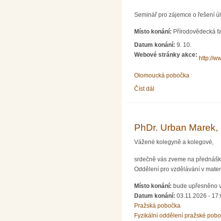
Seminář pro zájemce o řešení ú
Místo konání:
Přírodovědecká fa
Datum konání:
9. 10.
Webové stránky akce:
http://w
Olomoucká pobočka
Číst dál
Seminář pro řešitele Mat
PhDr. Urban Marek, 
Vážené kolegyně a kolegové,
srdečně vás zveme na přednáš
Oddělení pro vzdělávání v mate
Místo konání:
bude upřesněno v
Datum konání:
03.11.2026 - 17
Pražská pobočka
Fyzikální oddělení pražské pob