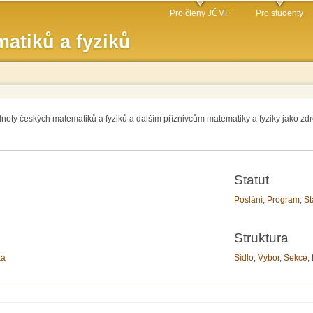
Přejít k
Pro členy JČMF
Pro studenty
hlavnímu
atiků a fyziků
obsahu
dnoty českých matematiků a fyziků a dalším příznivcům matematiky a fyziky jako zdr
Statut
Poslání
,
Program
,
St
Struktura
ka
Sídlo
,
Výbor
,
Sekce
,