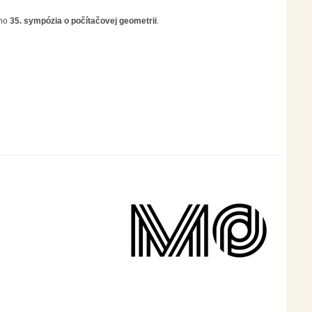
ého
35. sympózia o počítačovej geometrii
.