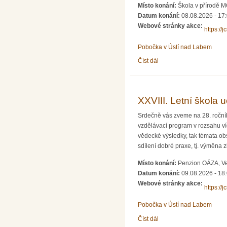
Místo konání:
Škola v přírodě 
Datum konání:
08.08.2026 - 17
Webové stránky akce:
https://
Pobočka v Ústí nad Labem
Číst dál
Letní škola matematiky a
XXVIII. Letní škola u
Srdečně vás zveme na 28. ročník
vzdělávací program v rozsahu v
vědecké výsledky, tak témata ob
sdílení dobré praxe, tj. výměna
Místo konání:
Penzion OÁZA, Ve
Datum konání:
09.08.2026 - 18
Webové stránky akce:
https://
Pobočka v Ústí nad Labem
Číst dál
XXVIII. Letní škola učite