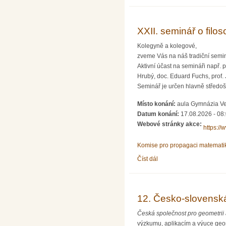
XXII. seminář o filo
Kolegyně a kolegové,
zveme Vás na náš tradiční seminá
Aktivní účast na semináři např. p
Hrubý, doc. Eduard Fuchs, prof. 
Seminář je určen hlavně středošk
Místo konání:
aula Gymnázia Ve
Datum konání:
17.08.2026 - 08
Webové stránky akce:
https://
Komise pro propagaci matematik
Číst dál
XXII. seminář o filosofic
12. Česko-slovenská
Česká společnost pro geometrii 
výzkumu, aplikacím a výuce geom