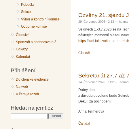
Pobočky
Sekce
Ozvěny 21. sjezdu
Výbor a kontrolní komise
29. Červenec 2026 - 2:13 —
hofma
Odborné komise
Ve dnech 1.-3.7.2026 se na Tech
Členství
některých momentů sjezdu nalezn
https://tuni.tul.cz/a/tul-se-na-tr
Sponzoři a podporovatelé
Odkazy
Číst dál
Ozvěny 21. sjezdu JČMF
Kalendář
Přihlášení
Sekretariát 27.7 až 
Do členské evidence
14. Červenec 2026 - 11:26 —
terme
Na web
Dobrý den,
V čem je rozdíl
z důvodu dovolené bude Sekretar
Děkuji za pochopení.
Hledat na jcmf.cz
Anna Termerová
Hledat
Číst dál
Sekretariát 27.7 až 7.8.