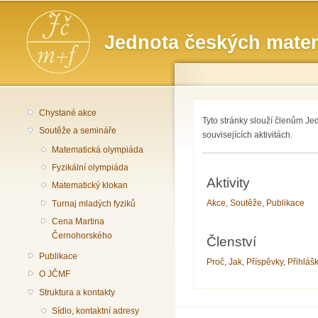
Hlavní menu
Jednota českých matem
Chystané akce
Tyto stránky slouží členům Je
Soutěže a semináře
souvisejících aktivitách.
Matematická olympiáda
Fyzikální olympiáda
Aktivity
Matematický klokan
Akce
,
Soutěže
,
Publikace
Turnaj mladých fyziků
Cena Martina
Černohorského
Členství
Publikace
Proč
,
Jak
,
Příspěvky
,
Přihláš
O JČMF
Struktura a kontakty
Sídlo, kontaktní adresy