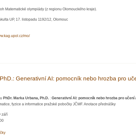
loh Matematické olympiády (z regionu Olomouckého kraje).
kulta UP, 17. listopadu 1192/12, Olomouc
ww.kag.upol.cz/mo/
ematické olympiády (kategorie A, B a C)
PhD.: Generativní AI: pomocník nebo hrozba pro učen
ku
PhDr. Marka Urbana, Ph.D.
:
Generativní AI: pomocník nebo hrozba pro učení /
matice, fyzice a informatice pražské pobočky JČMF. Anotace přednášky
 září
:00
očky