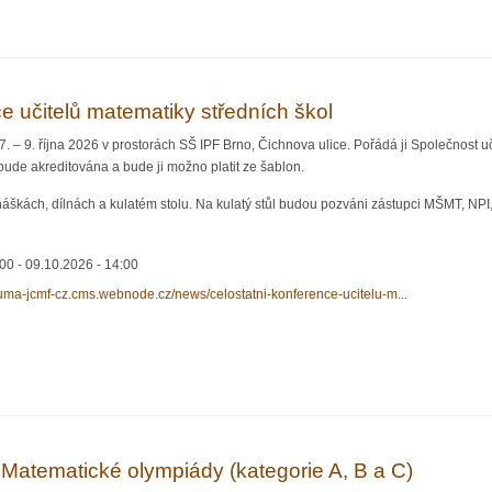
ematické olympiády (kategorie A)
e učitelů matematiky středních škol
 – 9. října 2026 v prostorách SŠ IPF Brno, Čichnova ulice. Pořádá ji Společnost uč
 bude akreditována a bude ji možno platit ze šablon.
áškách, dílnách a kulatém stolu. Na kulatý stůl budou pozváni zástupci MŠMT, NPI,
:00
-
09.10.2026 - 14:00
suma-jcmf-cz.cms.webnode.cz/news/celostatni-konference-ucitelu-m...
itelů matematiky středních škol
 Matematické olympiády (kategorie A, B a C)