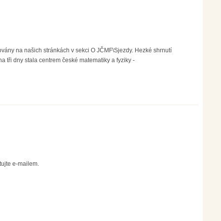
ovány na našich stránkách v sekci O JČMF\Sjezdy. Hezké shrnutí
 tři dny stala centrem české matematiky a fyziky -
ujte e-mailem.