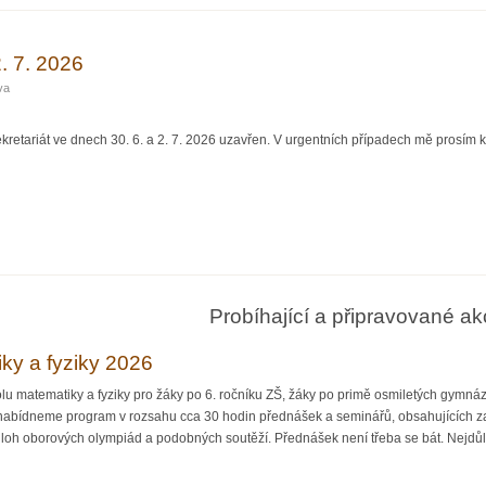
2. 7. 2026
va
retariát ve dnech 30. 6. a 2. 7. 2026 uzavřen. V urgentních případech mě prosím k
 2026
Probíhající a připravované ak
iky a fyziky 2026
 matematiky a fyziky pro žáky po 6. ročníku ZŠ, žáky po primě osmiletých gymnázií 
nabídneme program v rozsahu cca 30 hodin přednášek a seminářů, obsahujících 
 úloh oborových olympiád a podobných soutěží. Přednášek není třeba se bát. Nejdůlež