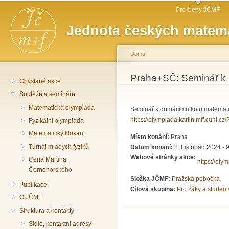
Hlavní menu
Př
Pro členy JČMF
hl
Jednota českých matema
o
Domů
Jste zde
Praha+SČ: Seminář k 
Chystané akce
Soutěže a semináře
Matematická olympiáda
Seminář k domácímu kolu matematick
https://olympiada.karlin.mff.cuni.c
Fyzikální olympiáda
Matematický klokan
Místo konání:
Praha
Turnaj mladých fyziků
Datum konání:
8. Listopad 2024 - 
Webové stránky akce:
Cena Martina
https://oly
Černohorského
Složka JČMF:
Pražská pobočka
Publikace
Cílová skupina:
Pro žáky a student
O JČMF
Struktura a kontakty
Sídlo, kontaktní adresy