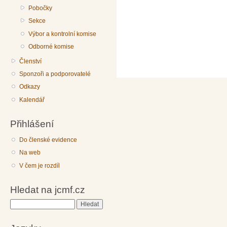
Pobočky
Sekce
Výbor a kontrolní komise
Odborné komise
Členství
Sponzoři a podporovatelé
Odkazy
Kalendář
Přihlášení
Do členské evidence
Na web
V čem je rozdíl
Hledat na jcmf.cz
Hledat