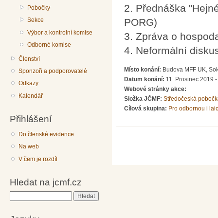
2. Přednáška "Hejné
Pobočky
Sekce
PORG)
Výbor a kontrolní komise
3. Zpráva o hospod
Odborné komise
4. Neformální disku
Členství
Místo konání:
Budova MFF UK, Soko
Sponzoři a podporovatelé
Datum konání:
11. Prosinec 2019 -
Odkazy
Webové stránky akce:
Kalendář
Složka JČMF:
Středočeská pobočk
Cílová skupina:
Pro odbornou i lai
Přihlášení
Do členské evidence
Na web
V čem je rozdíl
Hledat na jcmf.cz
Hledat