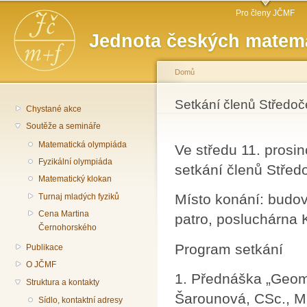
Hlavní menu
Př
Pro členy JČMF
hl
Jednota českých matema
o
Domů
Jste zde
Setkání členů Střed
Chystané akce
Soutěže a semináře
Matematická olympiáda
Ve středu 11. prosi
Fyzikální olympiáda
setkání členů Stře
Matematický klokan
Místo konání: budov
Turnaj mladých fyziků
Cena Martina
patro, posluchárna 
Černohorského
Program setkání
Publikace
O JČMF
1. Přednáška „Geome
Struktura a kontakty
Šarounová, CSc., 
Sídlo, kontaktní adresy