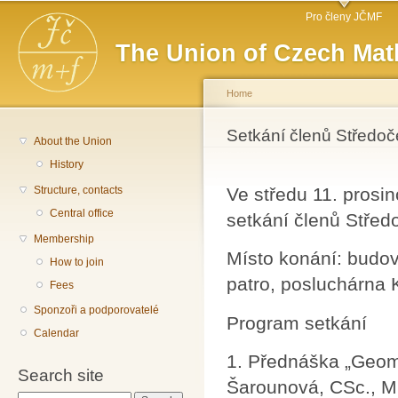
Main menu
Sk
Pro členy JČMF
ma
The Union of Czech Mat
co
Home
You are here
Setkání členů Střed
About the Union
History
Structure, contacts
Ve středu 11. prosi
Central office
setkání členů Stře
Membership
Místo konání: budov
How to join
patro, posluchárna 
Fees
Sponzoři a podporovatelé
Program setkání
Calendar
1. Přednáška „Geome
Search site
Šarounová, CSc., 