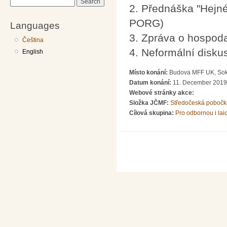
Search
2. Přednáška "Hejné
PORG)
Languages
3. Zpráva o hospod
Čeština
4. Neformální disku
English
Místo konání:
Budova MFF UK, Soko
Datum konání:
11. December 2019 
Webové stránky akce:
Složka JČMF:
Středočeská pobočk
Cílová skupina:
Pro odbornou i lai