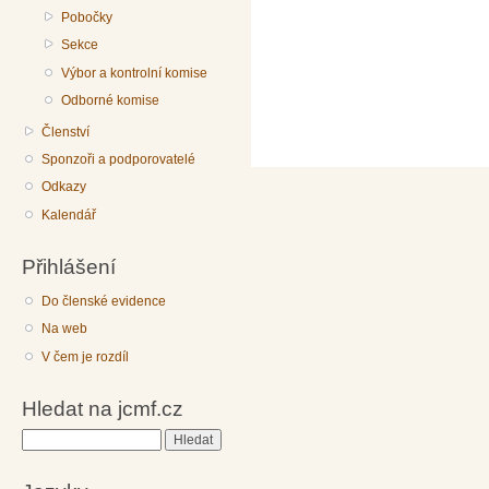
Pobočky
Sekce
Výbor a kontrolní komise
Odborné komise
Členství
Sponzoři a podporovatelé
Odkazy
Kalendář
Přihlášení
Do členské evidence
Na web
V čem je rozdíl
Hledat na jcmf.cz
Hledat