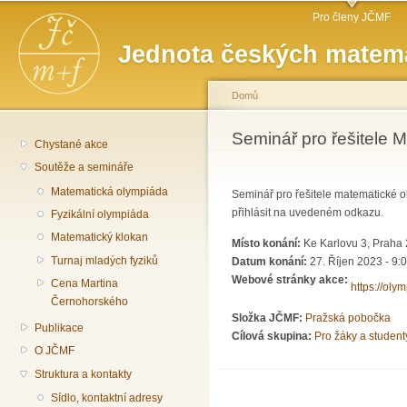
Hlavní menu
Př
Pro členy JČMF
hl
Jednota českých matema
o
Domů
Jste zde
Seminář pro řešitele M
Chystané akce
Soutěže a semináře
Matematická olympiáda
Seminář pro řešitele matematické 
přihlásit na uvedeném odkazu.
Fyzikální olympiáda
Matematický klokan
Místo konání:
Ke Karlovu 3, Praha
Turnaj mladých fyziků
Datum konání:
27. Říjen 2023 - 9:
Webové stránky akce:
Cena Martina
https://oly
Černohorského
Složka JČMF:
Pražská pobočka
Publikace
Cílová skupina:
Pro žáky a student
O JČMF
Struktura a kontakty
Sídlo, kontaktní adresy