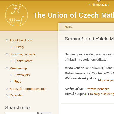
Main menu
Sk
Pro členy JČMF
ma
The Union of Czech Mat
co
Home
You are here
Seminář pro řešitele M
About the Union
History
Structure, contacts
Seminář pro řešitele matematické 
přihlásit na uvedeném odkazu.
Central office
Místo konání:
Ke Karlovu 3, Praha
Membership
Datum konání:
27. October 2023 - 
How to join
Webové stránky akce:
https://oly
Fees
Sponzoři a podporovatelé
Složka JČMF:
Pražská pobočka
Cílová skupina:
Pro žáky a student
Calendar
Search site