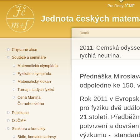
Hlavní menu
Př
Pro členy JČMF
hl
Jednota českých matema
o
Domů
Jste zde
2011: Cernská odysse
Chystané akce
rychlá neutrina.
Soutěže a semináře
Matematická olympiáda
Fyzikální olympiáda
Přednáška Miroslav
Matematický klokan
odpoledne ke 150. 
Turnaj mladých fyziků
Rok 2011 v Evropsk
Cena Martina
Černohorského
pro fyziku dvě udál
Publikace
21.století. Předbě
O JČMF
potvrzení a dovršen
Struktura a kontakty
výzkumu - standardn
Sídlo, kontaktní adresy