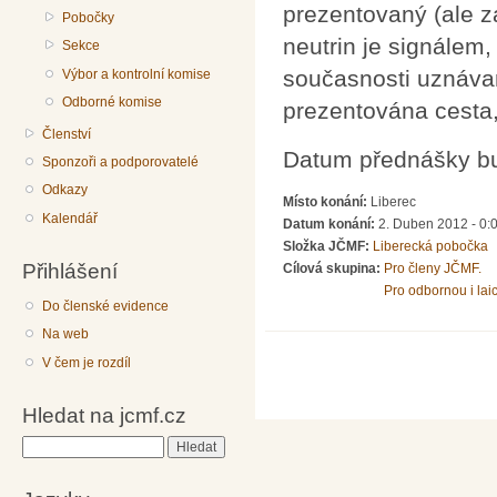
prezentovaný (ale z
Pobočky
neutrin je signálem
Sekce
současnosti uznávan
Výbor a kontrolní komise
Odborné komise
prezentována cesta
Členství
Datum přednášky bu
Sponzoři a podporovatelé
Odkazy
Místo konání:
Liberec
Kalendář
Datum konání:
2. Duben 2012 - 0:
Složka JČMF:
Liberecká pobočka
Přihlášení
Cílová skupina:
Pro členy JČMF.
Pro odbornou i lai
Do členské evidence
Na web
V čem je rozdíl
Hledat na jcmf.cz
Hledat