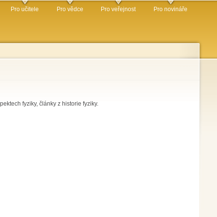
Pro učitele
Pro vědce
Pro veřejnost
Pro novináře
ektech fyziky, články z historie fyziky.