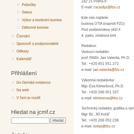
182 21 Praha 8
Pobočky
E-mail:
cscasfyz@fzu.cz
Sekce
Kde nás najdete:
Výbor a kontrolní komise
budova ÚTIA (naproti FZÚ)
Odborné komise
Pod vodárenskou věží 4
4. patro, místnost 444
Členství
Sponzoři a podporovatelé
Redakce:
Odkazy
Vedoucí redaktor:
prof. RNDr. Jan Valenta, Ph.D.
Kalendář
Tel.: +420 951 551 272
e-mail:
jan.valenta@fzu.cz
Přihlášení
Výkonná redaktorka:
Do členské evidence
Mgr. Eva Klimešová, Ph.D.
Na web
Tel.: +420 266 051 337
V čem je rozdíl
e-mail:
klimesova@fzu.cz
Technický redaktor, grafika a výr
Hledat na jcmf.cz
Mgr. Bc. Jiří Kolář
Tel.: +420 266 052 238
Hledat
e-mail:
kolarj@fzu.cz