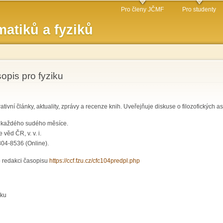
Přejít k
Pro členy JČMF
Pro studenty
hlavnímu
atiků a fyziků
obsahu
pis pro fyziku
tivní články, aktuality, zprávy a recenze knih. Uveřejňuje diskuse o filozofických asp
ci každého sudého měsíce.
věd ČR, v. v. i.
804-8536 (Online).
o redakci časopisu
https://ccf.fzu.cz/cfc104predpl.php
iku