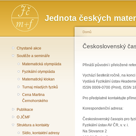
Hlavní menu
Jednota českých matem
Domů
Jste zde
Československý časo
Chystané akce
Soutěže a semináře
Matematická olympiáda
Přináší původní i přeložené refera
Fyzikální olympiáda
Vychází šestkrát ročně, na kon
Matematický klokan
Vydává Fyzikální ústav Akademie 
Turnaj mladých fyziků
ISSN 0009-0700 (Print), ISSN 1
Cena Martina
Pro předplatné kontaktujte přím
Černohorského
Korespondenční adresa:
Publikace
O JČMF
Československý časopis pro fyz
Struktura a kontakty
Fyzikální ústav AV ČR, v. v. i.
Na Slovance 2
Sídlo, kontaktní adresy