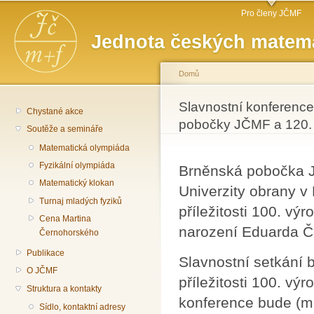
Hlavní menu
Př
Pro členy JČMF
hl
Jednota českých matema
o
Domů
Jste zde
Slavnostní konference 
Chystané akce
pobočky JČMF a 120. 
Soutěže a semináře
Matematická olympiáda
Fyzikální olympiáda
Brněnská pobočka 
Matematický klokan
Univerzity obrany v
Turnaj mladých fyziků
příležitosti 100. v
Cena Martina
narození Eduarda Č
Černohorského
Publikace
Slavnostní setkání 
O JČMF
příležitosti 100. v
Struktura a kontakty
konference bude (mi
Sídlo, kontaktní adresy