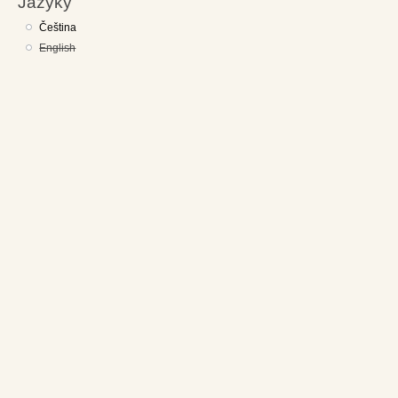
Jazyky
Čeština
English