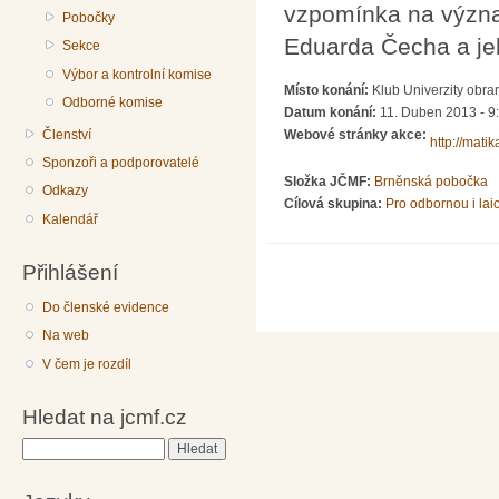
vzpomínka na význ
Pobočky
Eduarda Čecha a jeh
Sekce
Výbor a kontrolní komise
Místo konání:
Klub Univerzity obr
Odborné komise
Datum konání:
11. Duben 2013 -
9
Členství
Webové stránky akce:
http://mati
Sponzoři a podporovatelé
Složka JČMF:
Brněnská pobočka
Odkazy
Cílová skupina:
Pro odbornou i lai
Kalendář
Přihlášení
Do členské evidence
Na web
V čem je rozdíl
Hledat na jcmf.cz
Hledat