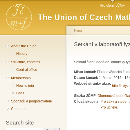
Main menu
Sk
Pro členy JČMF
ma
The Union of Czech Mat
co
Home
You are here
Setkání v laboratoři 
About the Union
History
Structure, contacts
Setkání členů oddělení didaktiky fyzi
Central office
Místo konání:
Přírodovědecká faku
Datum konání:
1. March 2016 - 15
Membership
Webové stránky akce:
How to join
http://exfy
Fees
Složka JČMF:
Olomoucká pobočka
Sponzoři a podporovatelé
Cílová skupina:
Pro žáky a student
Pro učitele.
Calendar
Search site