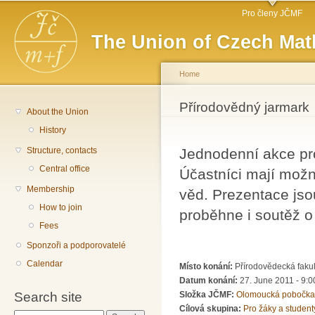
Main menu
Sk
Pro členy JČMF
ma
The Union of Czech Mat
co
Home
You are here
Přírodovědný jarmark
About the Union
History
Structure, contacts
Jednodenní akce pro
Central office
Účastníci mají možn
Membership
věd. Prezentace jso
How to join
proběhne i soutěž o
Fees
Sponzoři a podporovatelé
Calendar
Místo konání:
Přírodovědecká fakul
Datum konání:
27. June 2011 - 9:0
Search site
Složka JČMF:
Olomoucká pobočka
Cílová skupina:
Pro žáky a student