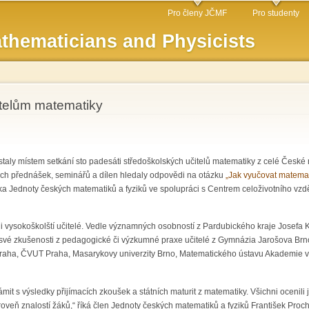
Skip to
Pro členy JČMF
Pro studenty
main
thematicians and Physicists
content
itelům matematiky
 staly místem setkání sto padesáti středoškolských učitelů matematiky z celé České 
vých přednášek, seminářů a dílen hledaly odpovědi na otázku
„Jak vyučovat matemat
a Jednoty českých matematiků a fyziků ve spolupráci s Centrem celoživotního vzd
tí i vysokoškolští učitelé. Vedle významných osobností z Pardubického kraje Josefa
své zkušenosti z pedagogické či výzkumné praxe učitelé z Gymnázia Jarošova Brno
 Praha, ČVUT Praha, Masarykovy univerzity Brno, Matematického ústavu Akademie v
mit s výsledky přijímacích zkoušek a státních maturit z matematiky. Všichni ocenili 
úroveň znalostí žáků,“ říká člen Jednoty českých matematiků a fyziků František Pr