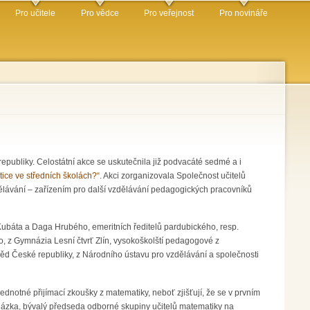
Pro učitele
Pro vědce
Pro veřejnost
Pro novináře
republiky. Celostátní akce se uskutečnila již podvacáté sedmé a i
ice ve středních školách?“
. Akci zorganizovala Společnost učitelů
ělávání – zařízením pro další vzdělávání pedagogických pracovníků
 Kubáta a Daga Hrubého, emeritních ředitelů pardubického, resp.
, z Gymnázia Lesní čtvrť Zlín, vysokoškolští pedagogové z
ěd České republiky, z Národního ústavu pro vzdělávání a společnosti
jednotné přijímací zkoušky z matematiky, neboť zjišťují, že se v prvním
ocházka, bývalý předseda odborné skupiny učitelů matematiky na