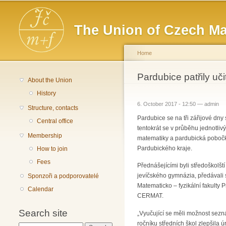
Main menu
The Union of Czech Ma
Home
You are here
Pardubice patřily uč
About the Union
History
6. October 2017 - 12:50 —
admin
Structure, contacts
Pardubice se na tři zářijové dny
Central office
tentokrát se v průběhu jednotli
Membership
matematiky a pardubická pobočk
Pardubického kraje.
How to join
Fees
Přednášejícími byli středoškolš
jevíčského gymnázia, předávali 
Sponzoři a podporovatelé
Matematicko – fyzikální fakulty
Calendar
CERMAT.
Search site
„Vyučující se měli možnost sezná
ročníku středních škol zlepšila 