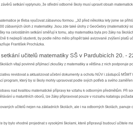
 závěrů setkání vyplynulo, že střední odborné školy musí upravit obsah matemati
tematice je třeba vyučovat zábavnou formou. „Již před několika lety jsme se přihl
500 zábavných úloh z matematiky. Jsou zde také úlohy z GeoGebry (matematický soft
šky na celostátním setkání směřují k tomu, aby matematika byla pro žáky na školách
ečně ti nejlepší studenti, by podle něho mělo přispět také avizované zvýšení platů u
azňuje František Procházka.
setkání učitelů matematiky SŠ v Pardubicích 20. - 2
školách vítají povinné přijímací zkoušky z matematiky a většina z nich podporuje po
ciativu revidovat a aktualizovat učební dokumenty a ochotu NÚV i zástupců MŠMT ko
ací program, který by si školy mohly upravovat podle svých potřeb a svého zaměření
í obavu nad kvalitou matematické přípravy ke vztahu k odborným předmětům. Při so
ávání u maturitních oborů, lze žáky připravovat pouze v rozsahu katalogu požadav
kovaných učitelů nejen na základních školách, ale i na odborných školách, panuje 
že by bylo vhodné projednat s vysokými školami, které připravují budoucí učitele mat