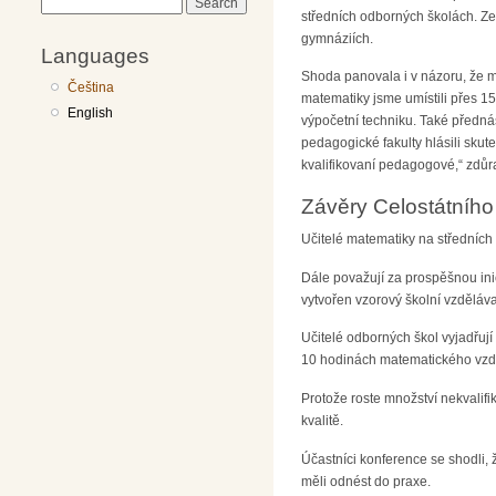
Search
středních odborných školách. Ze
gymnáziích.
Languages
Shoda panovala i v názoru, že ma
Čeština
matematiky jsme umístili přes 1
English
výpočetní techniku. Také předná
pedagogické fakulty hlásili skut
kvalifikovaní pedagogové,“ zdůr
Závěry Celostátního 
Učitelé matematiky na středních 
Dále považují za prospěšnou ini
vytvořen vzorový školní vzděláv
Učitelé odborných škol vyjadřuj
10 hodinách matematického vzděl
Protože roste množství nekvalifi
kvalitě.
Účastníci konference se shodli, 
měli odnést do praxe.