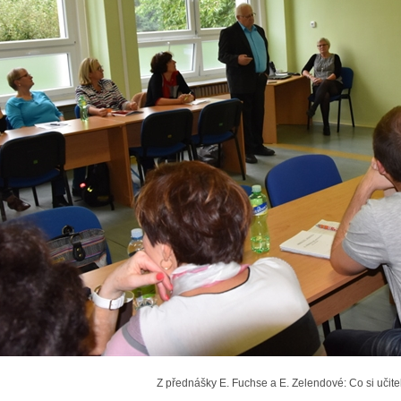
Z přednášky E. Fuchse a E. Zelendové: Co si učitel