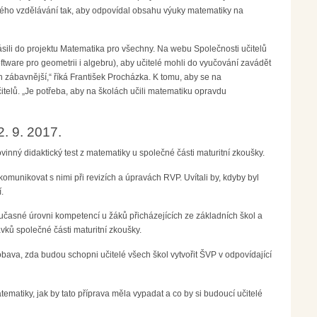
ckého vzdělávání tak, aby odpovídal obsahu výuky matematiky na
ásili do projektu Matematika pro všechny. Na webu Společnosti učitelů
ware pro geometrii i algebru), aby učitelé mohli do vyučování zavádět
 zábavnější,“ říká František Procházka. K tomu, aby se na
čitelů. „Je potřeba, aby na školách učili matematiku opravdu
2. 9. 2017.
vinný didaktický test z matematiky u společné části maturitní zkoušky.
munikovat s nimi při revizích a úpravách RVP. Uvítali by, kdyby byl
.
učasné úrovni kompetencí u žáků přicházejících ze základních škol a
ků společné části maturitní zkoušky.
obava, zda budou schopni učitelé všech škol vytvořit ŠVP v odpovídající
ematiky, jak by tato příprava měla vypadat a co by si budoucí učitelé