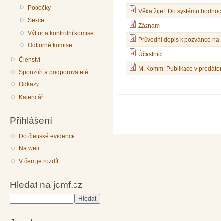
Pobočky
Věda žije!: Do systému hodnoc
Sekce
Záznam
Výbor a kontrolní komise
Průvodní dopis k pozvánce na 
Odborné komise
Účastníci
Členství
M. Komm: Publikace v predáto
Sponzoři a podporovatelé
Odkazy
Kalendář
Přihlášení
Do členské evidence
Na web
V čem je rozdíl
Hledat na jcmf.cz
Hledat