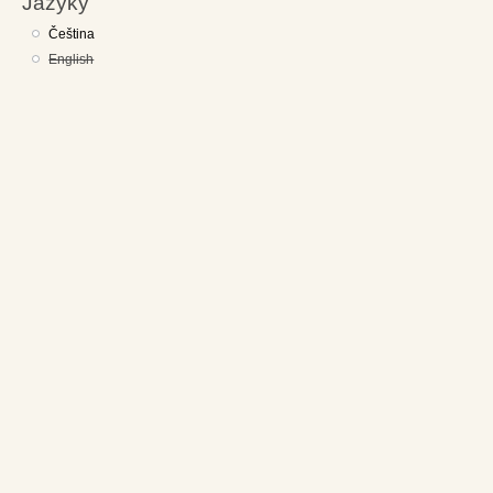
Jazyky
Čeština
English