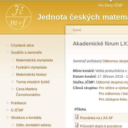
Hlavní menu
Př
Pro členy JČMF
hl
Jednota českých matema
o
Domů
Jste zde
Akademické fórum LXX:
Chystané akce
Soutěže a semináře
Matematická olympiáda
Seminář pořádaný
Odbornou skupi
Fyzikální olympiáda
Místo konání:
Velká posluchárna v 
Matematický klokan
Datum konání:
17. Březen 2016 -
1
Turnaj mladých fyziků
Složka JČMF:
Odborná skupina or
Cílová skupina:
Pro vědce a výzku
Cena Martina
Pro odbornou i lai
Černohorského
Pro zástupce tisku.
Publikace
Příloha
O JČMF
Struktura a kontakty
Pozvánka na LXX.AF
Sídlo, kontaktní adresy
Průvodní dopis k pozvánce