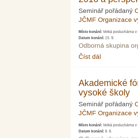
Seminář pořádaný
O
JČMF Organizace 
Místo konání:
Velká posluchárna v 
Datum konání:
15. 9.
Odborná skupina o
Číst dál
Akademické fórum LXX
Akademické fó
vysoké školy
Seminář pořádaný
O
JČMF Organizace 
Místo konání:
Velká posluchárna v 
Datum konání:
9. 6.