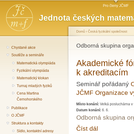
Hlavní menu
Př
Pro členy JČMF
hl
Jednota českých matema
o
Domů
›
Česká fyzikální společnost
Jste zde
Odborná skupina org
Chystané akce
Soutěže a semináře
Akademické fór
Matematická olympiáda
k akreditacím
Fyzikální olympiáda
Matematický klokan
Seminář pořádaný
O
Turnaj mladých fyziků
JČMF Organizace 
Cena Martina
Černohorského
Místo konání:
Velká posluchárna v 
Publikace
Datum konání:
6. 6.
O JČMF
Odborná skupina o
Struktura a kontakty
Číst dál
Akademické fórum LXXX
Sídlo, kontaktní adresy