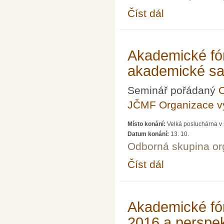
Číst dál
Akademické fórum LXXV
Akademické fó
akademické s
Seminář pořádaný
O
JČMF Organizace 
Místo konání:
Velká posluchárna v 
Datum konání:
13. 10.
Odborná skupina o
Číst dál
Akademické fórum LX
Akademické fó
2016 a perspek