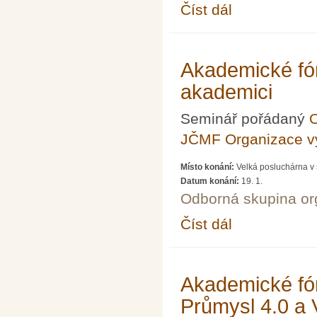
Číst dál
Akademické fórum LX
Akademické fór
akademici
Seminář pořádaný
O
JČMF Organizace 
Místo konání:
Velká posluchárna v 
Datum konání:
19. 1.
Odborná skupina o
Číst dál
Akademické fórum LXXV
Akademické fór
Průmysl 4.0 a 