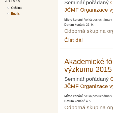
Jazyky
Seminář pořádaný
O
Čeština
JČMF Organizace 
English
Místo konání:
Velká posluchárna v 
Datum konání:
21. 9.
Odborná skupina o
Číst dál
Akademické fórum LXX
Akademické fó
výzkumu 2015
Seminář pořádaný
O
JČMF Organizace 
Místo konání:
Velká posluchárna v 
Datum konání:
4. 5.
Odborná skupina o