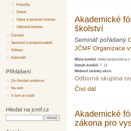
Pobočky
Sekce
Akademické fó
Výbor a kontrolní komise
školství
Odborné komise
Členství
Seminář pořádaný
O
Sponzoři a podporovatelé
JČMF Organizace 
Odkazy
Kalendář
Místo konání:
Velká posluchárna v 
Datum konání:
7. 12.
Přihlášení
Webové stránky akce:
Odborná skupina o
Do členské evidence
Číst dál
Akademické fórum LXX
Na web
V čem je rozdíl
Hledat na jcmf.cz
Akademické fó
Hledat
zákona pro vy