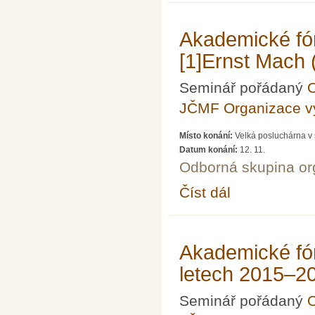
Akademické fó
[1]Ernst Mach
Seminář pořádaný
O
JČMF Organizace 
Místo konání:
Velká posluchárna v 
Datum konání:
12. 11.
Odborná skupina o
Číst dál
Akademické fórum LXV
Akademické fó
letech 2015–2
Seminář pořádaný
O