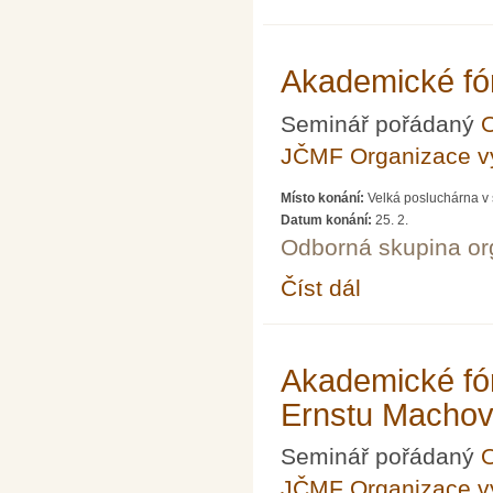
Akademické fór
Seminář pořádaný
O
JČMF Organizace 
Místo konání:
Velká posluchárna v 
Datum konání:
25. 2.
Odborná skupina o
Číst dál
Akademické fórum LXIX
Akademické fór
Ernstu Machov
Seminář pořádaný
O
JČMF Organizace 