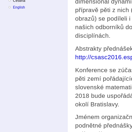
dimensional dynami
Čeština
English
přípravě pěti z nich
obrazů) se podíleli
našich odborníků d
disciplínách.
Abstrakty přednáše
http://csasc2016.esp
Konference se zúčas
pěti zemí pořádající
slovenské matematic
2018 bude uspořádá
okolí Bratislavy.
Jménem organizační
podnětné přednášky 