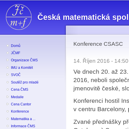
Př
hl
Česká matematická spo
o
Konference CSASC
Domů
JČMF
14. Říjen 2016 - 14:5
Organizace ČMS
IMU a Komitét
Ve dnech 20. až 23
SVOČ
2016, neboli společ
Soutěž pro mladé
jmenovitě české, sl
Cena ČMS
Medaile
Konferenci hostil In
Cena Cantor
v centru Barcelony,
Konference
Matematika a ...
Zvané přednášky př
Informace ČMS