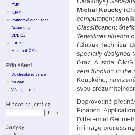
Catalunya)
Separati
EMS
Michal Koucký
(Cha
ICIAM
computation
;
Monik
Partnerské organizace
Classification
;
Štefk
Dokumenty
Terwilliger algebra 
DML-CZ
EuDML
(Slovak Technical Un
Facebook ČMS
specially designed 
Graz, Austria, ÖMG
Přihlášení
zeta function in the c
Do členské evidence
Kouckého, navržené
Na web
svou srozumitelnost
V čem je rozdíl
Doprovodné přednáš
Hledat na jcmf.cz
Finance, Application
Hledat
Differential Geomet
Jazyky
in image processing